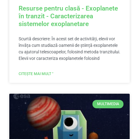
Resurse pentru clasă - Exoplanete
în tranzit - Caracterizarea
sistemelor exoplanetare
Scurtă descriere: În acest set de activități, elevii vor
învăța cum studiază oamenii de știință exoplanetele
cu ajutorul telescoapelor, folosind metoda tranzitului.
Elevii vor caracteriza exoplanetele folosind
CITEȘTE MAI MULT "
MULTIMEDIA