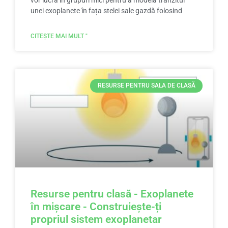
vor lucra în grupuri mici pentru a modela tranzitul
unei exoplanete în fața stelei sale gazdă folosind
CITEȘTE MAI MULT "
RESURSE PENTRU SALA DE CLASĂ
Resurse pentru clasă - Exoplanete
în mișcare - Construiește-ți
propriul sistem exoplanetar