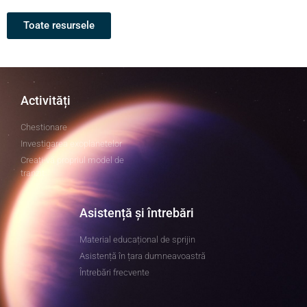
Toate resursele
Activități
Chestionare
Investigarea exoplanetelor
Creați-vă propriul model de
tranzit
Asistență și întrebări
Material educațional de sprijin
Asistență în țara dumneavoastră
Întrebări frecvente