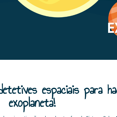
etetives espaciais para h
exoplaneta!