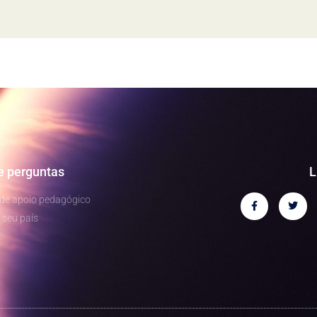
e perguntas
L
 de apoio pedagógico
 seu país