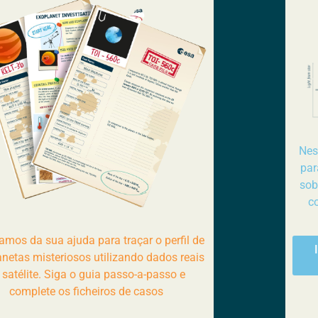
Nes
par
sob
c
amos da sua ajuda para traçar o perfil de
netas misteriosos utilizando dados reais
 satélite. Siga o guia passo-a-passo e
complete os ficheiros de casos