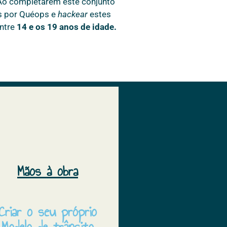
 Ao completarem este conjunto
os por Quéops e
hackear
estes
entre
14 e os 19 anos de idade.
Mãos à obra
Criar o seu próprio
Modelo de trânsito