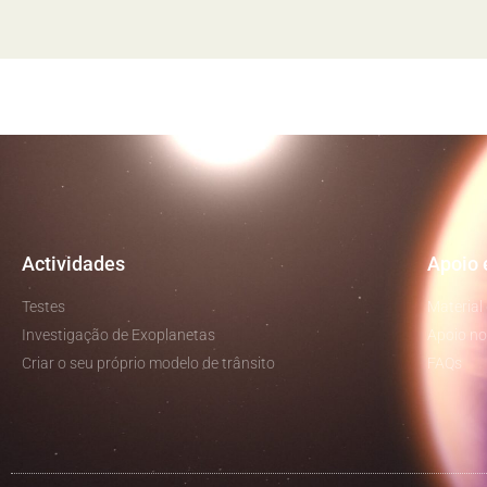
Actividades
Apoio 
Testes
Material
Investigação de Exoplanetas
Apoio no
Criar o seu próprio modelo de trânsito
FAQs