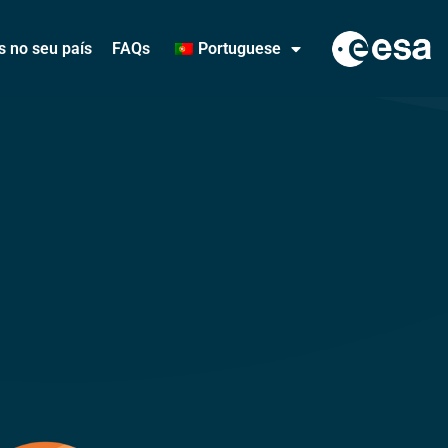
s no seu país
FAQs
Portuguese