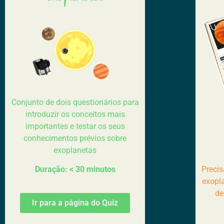
Conjunto de dois questionários para
introduzir os conceitos mais
importantes e testar os seus
conhecimentos prévios sobre
exoplanetas
Precis
Duração: < 30 minutos
exopla
de
Ir para a página do Quiz