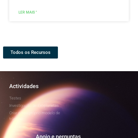
LER MAIS "
Todos os Recursos
Actividades
Testes
Investigação de Exoplanetas
Criar o seu próprio modelo de
trânsito
Apoio e perguntas