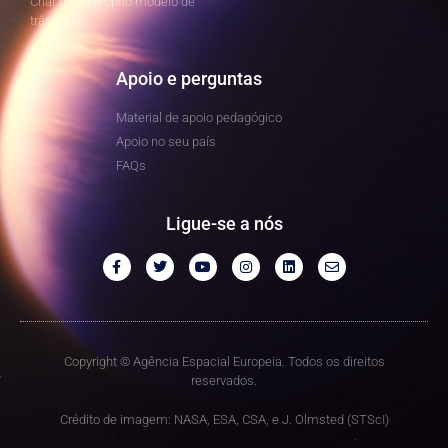
Criar o seu próprio modelo de
trânsito
Apoio e perguntas
Material de apoio pedagógico
Apoio no seu país
FAQs
Ligue-se a nós
Copyright © Agência Espacial Europeia. Todos os direitos
reservados.
Crédito de imagem: NASA, ESA, CSA, e J. Olmsted (STScI)