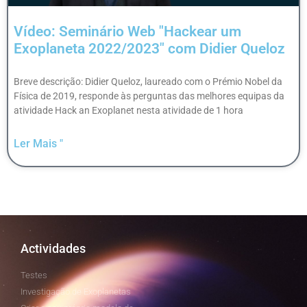
Vídeo: Seminário Web "Hackear um
Exoplaneta 2022/2023" com Didier Queloz
Breve descrição: Didier Queloz, laureado com o Prémio Nobel da
Física de 2019, responde às perguntas das melhores equipas da
atividade Hack an Exoplanet nesta atividade de 1 hora
Ler Mais "
Actividades
Testes
Investigação de Exoplanetas