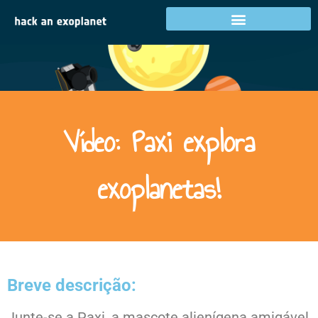
Vídeo: Paxi explora
exoplanetas!
Breve descrição:
Junte-se a Paxi, a mascote alienígena amigável