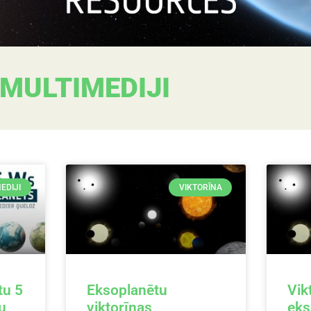
MULTIMEDIJI
EDIJI
VIKTORĪNA
tu 5
Eksoplanētu
Vik
u
viktorīnas
eks