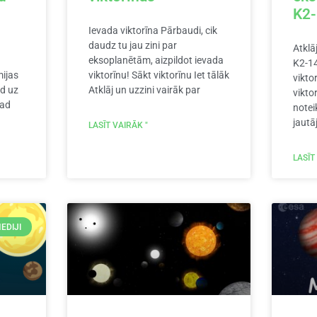
K2
Ievada viktorīna Pārbaudi, cik
daudz tu jau zini par
Atklā
eksoplanētām, aizpildot ievada
K2-14
mijas
viktorīnu! Sākt viktorīnu Iet tālāk
vikto
ld uz
Atklāj un uzzini vairāk par
vikto
kad
notei
jautā
LASĪT VAIRĀK "
LASĪT
EDIJI