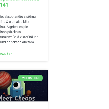
-141
jiet eksoplanētu sistēmu
1 b & c un aizpildiet
rīnu. Atgriezties pie
rīnas pārskata
kumiem: Šajā viktorīnā ir 6
jumi par eksoplanētām.
 VAIRĀK "
MULTIMEDIJI