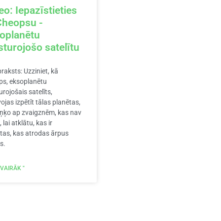
eo: Iepazīstieties
Cheopsu -
oplanētu
sturojošo satelītu
praksts: Uzziniet, kā
ps, eksoplanētu
urojošais satelīts,
ojas izpētīt tālas planētas,
iņķo ap zvaigznēm, kas nav
 lai atklātu, kas ir
tas, kas atrodas ārpus
s.
 VAIRĀK "