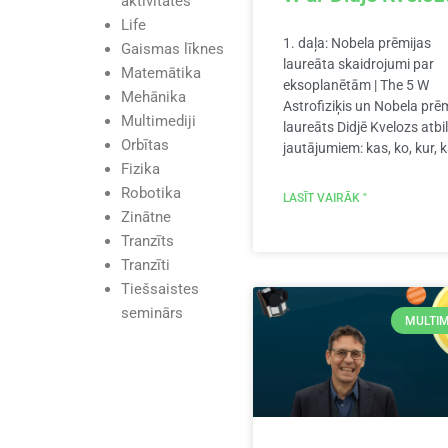
aktivitātes
Life
1. daļa: Nobela prēmijas
Gaismas līknes
laureāta skaidrojumi par
Matemātika
eksoplanētām | The 5 W
Mehānika
Astrofiziķis un Nobela prē
Multimediji
laureāts Didjē Kvelozs atbi
Orbītas
jautājumiem: kas, ko, kur, 
Fizika
Robotika
LASĪT VAIRĀK "
Zinātne
Tranzīts
Tranzīti
Tiešsaistes
seminārs
MULTIM