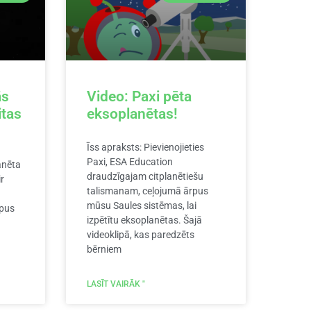
ās
Video: Paxi pēta
itas
eksoplanētas!
Īss apraksts: Pievienojieties
Paxi, ESA Education
lanēta
draudzīgajam citplanētiešu
r
talismanam, ceļojumā ārpus
mūsu Saules sistēmas, lai
rpus
izpētītu eksoplanētas. Šajā
videoklipā, kas paredzēts
bērniem
LASĪT VAIRĀK "