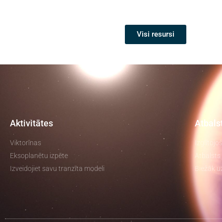
Visi resursi
Aktivitātes
Atbals
Viktorīnas
Izglītojo
Eksoplanētu izpēte
Atbalsts 
Izveidojiet savu tranzīta modeli
Biežāk u