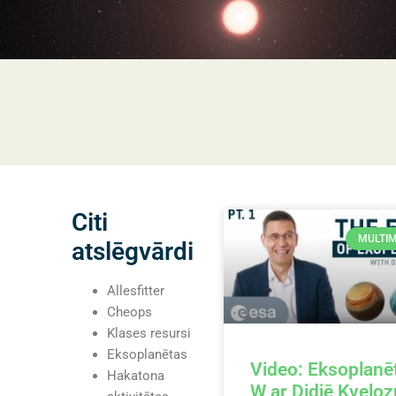
Citi
MULTIM
atslēgvārdi
Allesfitter
Cheops
Klases resursi
Eksoplanētas
Video: Eksoplanē
Hakatona
W ar Didjē Kveloz