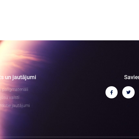
ts un jautājumi
Savie
ši palīgmateriāli
jūsu valstī
zdotie jautājumi