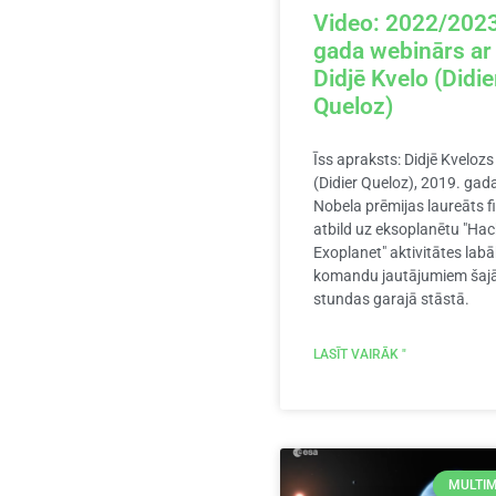
Video: 2022/2023
gada webinārs ar
Didjē Kvelo (Didie
Queloz)
Īss apraksts: Didjē Kvelozs
(Didier Queloz), 2019. gad
Nobela prēmijas laureāts fi
atbild uz eksoplanētu "Hac
Exoplanet" aktivitātes lab
komandu jautājumiem šaj
stundas garajā stāstā.
LASĪT VAIRĀK "
MULTIM