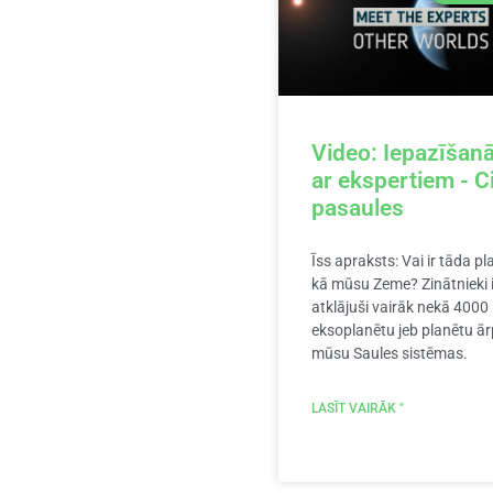
Video: Iepazīšan
ar ekspertiem - C
pasaules
Īss apraksts: Vai ir tāda p
kā mūsu Zeme? Zinātnieki i
atklājuši vairāk nekā 4000
eksoplanētu jeb planētu ā
mūsu Saules sistēmas.
LASĪT VAIRĀK "