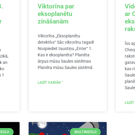
.
Viktorīna par
Vid
eksoplanētu
ar 
r
zināšanām
eks
rak
Viktorīna „Eksoplanētu
detektīvs“ Sāc viktorīnu tagad!
Īss a
Nospiediet taustiņu „Enter“ 1.
a
Cheo
Kas ir eksoplanēta? Planēta
zikā,
rakst
ārpus mūsu Saules sistēmas
k an
gatav
Planēta mūsu Saules sistēmā
āko
kas r
ā 1
Saule,
planē
LASĪT VAIRĀK "
Saule
LASĪT
EDIJI
MULTIMEDIJI