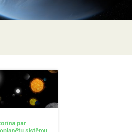
torīna par
oplanētu sistēmu