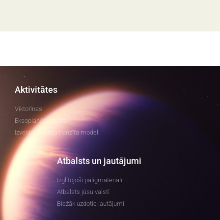
Aktivitātes
Viktorīnas
Eksoplanētu izpēte
Izveidojiet savu tranzīta modeli
Atbalsts un jautājumi
Izglītojoši palīgmateriāli
Atbalsts jūsu valstī
Biežāk uzdotie jautājumi