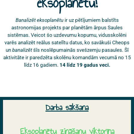
eksoplanētu!
Banalizēt eksoplanētu
ir uz pētījumiem balstīts
astronomijas projekts par planētām ārpus Saules
sistēmas. Veicot šo uzdevumu kopumu, vidusskolēni
varēs analizēt reālus satelītu datus, ko savākuši Cheops
un
banalizēt
šīs noslēpumainās svešzemju pasaules. Šī
aktivitāte ir paredzēta skolēnu komandām vecumā no 15
līdz 16 gadiem.
14 līdz 19 gadus veci.
Darba sākšana
Eksoplanētu zināšanu viktorīna