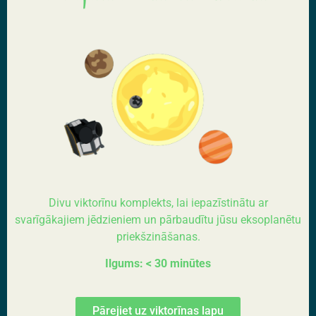
Divu viktorīnu komplekts, lai iepazīstinātu ar
svarīgākajiem jēdzieniem un pārbaudītu jūsu eksoplanētu
priekšzināšanas.
Ilgums: < 30 minūtes
Pārejiet uz viktorīnas lapu