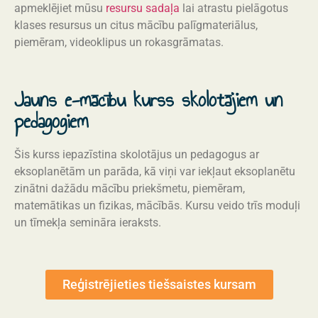
apmeklējiet mūsu
resursu sadaļa
lai atrastu pielāgotus
klases resursus un citus mācību palīgmateriālus,
piemēram, videoklipus un rokasgrāmatas.
Jauns e-mācību kurss skolotājiem un
pedagogiem
Šis kurss iepazīstina skolotājus un pedagogus ar
eksoplanētām un parāda, kā viņi var iekļaut eksoplanētu
zinātni dažādu mācību priekšmetu, piemēram,
matemātikas un fizikas, mācībās. Kursu veido trīs moduļi
un tīmekļa semināra ieraksts.
Reģistrējieties tiešsaistes kursam