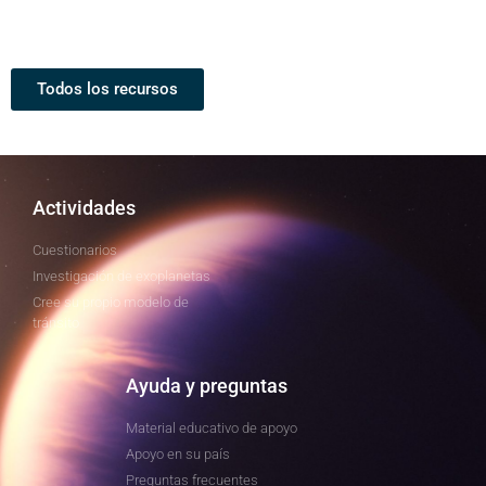
Todos los recursos
Actividades
Cuestionarios
Investigación de exoplanetas
Cree su propio modelo de
tránsito
Ayuda y preguntas
Material educativo de apoyo
Apoyo en su país
Preguntas frecuentes