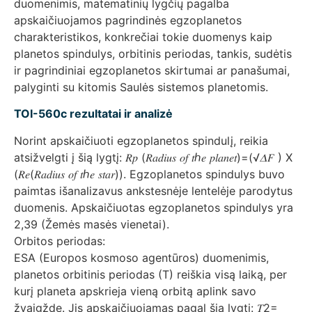
duomenimis, matematinių lygčių pagalba
apskaičiuojamos pagrindinės egzoplanetos
charakteristikos, konkrečiai tokie duomenys kaip
planetos spindulys, orbitinis periodas, tankis, sudėtis
ir pagrindiniai egzoplanetos skirtumai ar panašumai,
palyginti su kitomis Saulės sistemos planetomis.
TOI-560c rezultatai ir analizė
Norint apskaičiuoti egzoplanetos spindulį, reikia
atsižvelgti į šią lygtį: 𝑅𝑝 (𝑅𝑎𝑑𝑖𝑢𝑠 𝑜𝑓 𝑡ℎ𝑒 𝑝𝑙𝑎𝑛𝑒𝑡)=(√𝛥𝐹 ) X
(𝑅𝑒(𝑅𝑎𝑑𝑖𝑢𝑠 𝑜𝑓 𝑡ℎ𝑒 𝑠𝑡𝑎𝑟)). Egzoplanetos spindulys buvo
paimtas išanalizavus ankstesnėje lentelėje parodytus
duomenis. Apskaičiuotas egzoplanetos spindulys yra
2,39 (Žemės masės vienetai).
Orbitos periodas:
ESA (Europos kosmoso agentūros) duomenimis,
planetos orbitinis periodas (T) reiškia visą laiką, per
kurį planeta apskrieja vieną orbitą aplink savo
žvaigždę. Jis apskaičiuojamas pagal šią lygtį: 𝑇2=