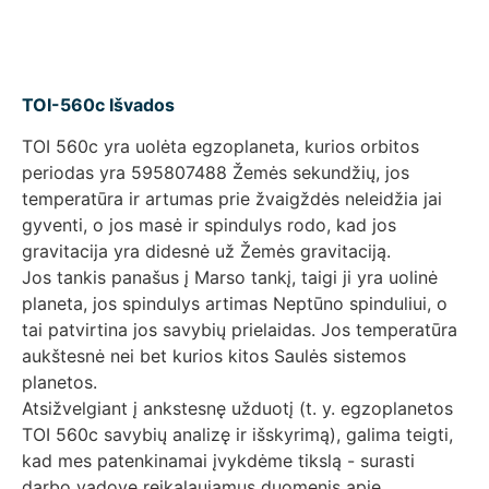
TOI-560c Išvados
TOI 560c yra uolėta egzoplaneta, kurios orbitos
periodas yra 595807488 Žemės sekundžių, jos
temperatūra ir artumas prie žvaigždės neleidžia jai
gyventi, o jos masė ir spindulys rodo, kad jos
gravitacija yra didesnė už Žemės gravitaciją.
Jos tankis panašus į Marso tankį, taigi ji yra uolinė
planeta, jos spindulys artimas Neptūno spinduliui, o
tai patvirtina jos savybių prielaidas. Jos temperatūra
aukštesnė nei bet kurios kitos Saulės sistemos
planetos.
Atsižvelgiant į ankstesnę užduotį (t. y. egzoplanetos
TOI 560c savybių analizę ir išskyrimą), galima teigti,
kad mes patenkinamai įvykdėme tikslą - surasti
darbo vadove reikalaujamus duomenis apie