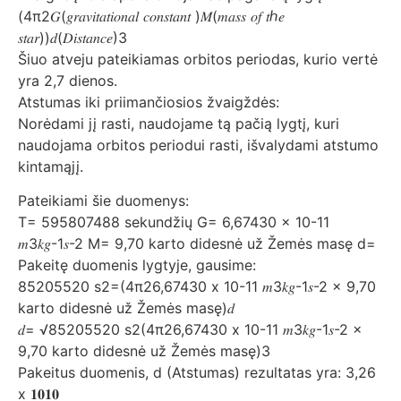
(4π2𝐺(𝑔𝑟𝑎𝑣𝑖𝑡𝑎𝑡𝑖𝑜𝑛𝑎𝑙 𝑐𝑜𝑛𝑠𝑡𝑎𝑛𝑡 )𝑀(𝑚𝑎𝑠𝑠 𝑜𝑓 𝑡ℎ𝑒
𝑠𝑡𝑎𝑟))𝑑(𝐷𝑖𝑠𝑡𝑎𝑛𝑐𝑒)3
Šiuo atveju pateikiamas orbitos periodas, kurio vertė
yra 2,7 dienos.
Atstumas iki priimančiosios žvaigždės:
Norėdami jį rasti, naudojame tą pačią lygtį, kuri
naudojama orbitos periodui rasti, išvalydami atstumo
kintamąjį.
Pateikiami šie duomenys:
T= 595807488 sekundžių G= 6,67430 x 10-11
𝑚3𝑘𝑔-1𝑠-2 M= 9,70 karto didesnė už Žemės masę d=
Pakeitę duomenis lygtyje, gausime:
85205520 s2=(4π26,67430 x 10-11 𝑚3𝑘𝑔-1𝑠-2 x 9,70
karto didesnė už Žemės masę)𝑑
𝑑= √85205520 s2(4π26,67430 x 10-11 𝑚3𝑘𝑔-1𝑠-2 x
9,70 karto didesnė už Žemės masę)3
Pakeitus duomenis, d (Atstumas) rezultatas yra: 3,26
x 𝟏𝟎𝟏𝟎