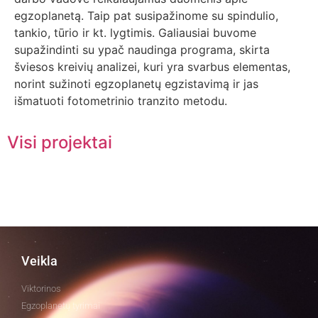
egzoplanetą. Taip pat susipažinome su spindulio,
tankio, tūrio ir kt. lygtimis. Galiausiai buvome
supažindinti su ypač naudinga programa, skirta
šviesos kreivių analizei, kuri yra svarbus elementas,
norint sužinoti egzoplanetų egzistavimą ir jas
išmatuoti fotometrinio tranzito metodu.
Visi projektai
Veikla
Viktorinos
Egzoplanetų tyrimai