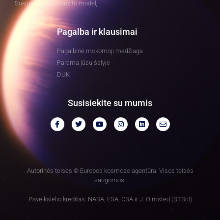
Sukurkite savo tranzito modelį
Pagalba ir klausimai
Pagalbinė mokomoji medžiaga
Parama jūsų šalyje
DUK
Susisiekite su mumis
Autorinės teisės © Europos kosmoso agentūra. Visos teisės
saugomos.
Paveikslėlio kreditas: NASA, ESA, CSA ir J. Olmsted (STScI)