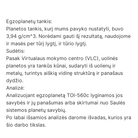
Egzoplanetų tankis:
Planetos tankis, kurį mums pavyko nustatyti, buvo
3,94 g/cm^3. Norėdami gauti šį rezultatą, naudojome
ir masės per tūrį lygtį, ir tūrio lygtį.
Sudėtis:
Pasak Virtualaus mokymo centro (VLC), uolinės
planetos yra tankūs kūnai, sudaryti iš uolienų ir
metalų, turintys aiškią vidinę struktūrą ir panašaus
dydžio.
Analizė:
Analizuojant egzoplanetą TOI-560c lyginamos jos
savybės ir jų panašumas arba skirtumai nuo Saulės
sistemos planetų savybių.
Po labai išsamios analizės darome išvadas, kurios yra
šio darbo tikslas.