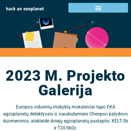
2023 m. projekto
galerija
2023 M. Projekto
Galerija
Europos vidurinių mokyklų moksleiviai tapo EKA
egzoplanetų detektyvais ir, naudodamiesi Cheopso palydovo
duomenimis, atskleidė dviejų egzoplanetų paslaptis: KELT-3b
ir TOI-560c.