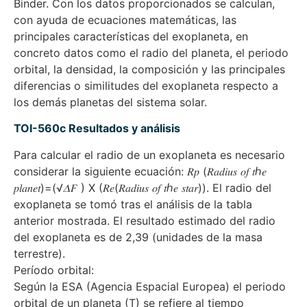
Binder. Con los datos proporcionados se calculan,
con ayuda de ecuaciones matemáticas, las
principales características del exoplaneta, en
concreto datos como el radio del planeta, el periodo
orbital, la densidad, la composición y las principales
diferencias o similitudes del exoplaneta respecto a
los demás planetas del sistema solar.
TOI-560c Resultados y análisis
Para calcular el radio de un exoplaneta es necesario
considerar la siguiente ecuación: 𝑅𝑝 (𝑅𝑎𝑑𝑖𝑢𝑠 𝑜𝑓 𝑡ℎ𝑒
𝑝𝑙𝑎𝑛𝑒𝑡)=(√𝛥𝐹 ) X (𝑅𝑒(𝑅𝑎𝑑𝑖𝑢𝑠 𝑜𝑓 𝑡ℎ𝑒 𝑠𝑡𝑎𝑟)). El radio del
exoplaneta se tomó tras el análisis de la tabla
anterior mostrada. El resultado estimado del radio
del exoplaneta es de 2,39 (unidades de la masa
terrestre).
Período orbital:
Según la ESA (Agencia Espacial Europea) el periodo
orbital de un planeta (T) se refiere al tiempo