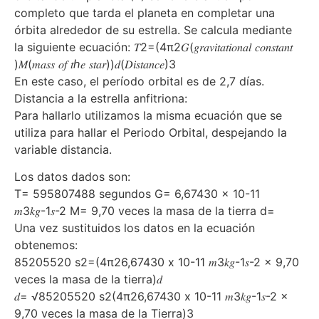
completo que tarda el planeta en completar una
órbita alrededor de su estrella. Se calcula mediante
la siguiente ecuación: 𝑇2=(4π2𝐺(𝑔𝑟𝑎𝑣𝑖𝑡𝑎𝑡𝑖𝑜𝑛𝑎𝑙 𝑐𝑜𝑛𝑠𝑡𝑎𝑛𝑡
)𝑀(𝑚𝑎𝑠𝑠 𝑜𝑓 𝑡ℎ𝑒 𝑠𝑡𝑎𝑟))𝑑(𝐷𝑖𝑠𝑡𝑎𝑛𝑐𝑒)3
En este caso, el período orbital es de 2,7 días.
Distancia a la estrella anfitriona:
Para hallarlo utilizamos la misma ecuación que se
utiliza para hallar el Periodo Orbital, despejando la
variable distancia.
Los datos dados son:
T= 595807488 segundos G= 6,67430 x 10-11
𝑚3𝑘𝑔-1𝑠-2 M= 9,70 veces la masa de la tierra d=
Una vez sustituidos los datos en la ecuación
obtenemos:
85205520 s2=(4π26,67430 x 10-11 𝑚3𝑘𝑔-1𝑠-2 x 9,70
veces la masa de la tierra)𝑑
𝑑= √85205520 s2(4π26,67430 x 10-11 𝑚3𝑘𝑔-1𝑠-2 x
9,70 veces la masa de la Tierra)3