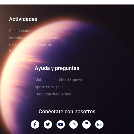
Actividades
Cuestionarios
Investigación de exoplanetas
Cree su propio modelo de
tránsito
Ayuda y preguntas
Material educativo de apoyo
Apoyo en su país
Preguntas frecuentes
Conéctate con nosotros