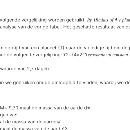
jking worden gebruikt: 𝑅𝑝 (𝑅𝑎𝑑𝑖𝑢𝑠 𝑜𝑓 𝑡ℎ𝑒 𝑝𝑙𝑎𝑛𝑒𝑡)=(√𝛥
e analyse van de vorige tabel. Het geschatte resultaat van d
ooptijd van een planeet (T) naar de volledige tijd die de
ergelijking: 𝑇2=(4π2𝐺(𝑔𝑟𝑎𝑣𝑖𝑡𝑎𝑡𝑖𝑜𝑛𝑎𝑙 𝑐𝑜𝑛𝑠𝑡𝑎𝑛𝑡 )𝑀(𝑚
n waarde van 2,7 dagen.
ie we gebruiken om de omlooptijd te vinden, waarbij we de
2 M= 9,70 maal de massa van de aarde d=
jgen we:
al de massa van de aarde)𝑑
0 maal de massa van de aarde)3