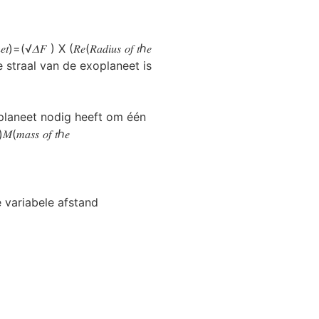
 ) X (𝑅𝑒(𝑅𝑎𝑑𝑖𝑢𝑠 𝑜𝑓 𝑡ℎ𝑒
e straal van de exoplaneet is
 planeet nodig heeft om één
𝑎𝑠𝑠 𝑜𝑓 𝑡ℎ𝑒
 variabele afstand