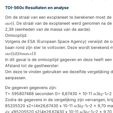
TOI-560c Resultaten en analyse
Om de straal van een exoplaneet te berekenen moet de volgende vergeli
𝑠𝑡𝑎𝑟)). De straal van de exoplaneet werd genomen na d
2,39 (eenheden van de massa van de aarde).
Omlooptijd:
Volgens de ESA (European Space Agency) verwijst de oml
baan rond zijn ster te voltooien. Deze wordt berekend met de volgende v
𝑠𝑡𝑎𝑟))𝑑(𝐷𝑖𝑠𝑡𝑎𝑛𝑐𝑒)3
In dit geval is de omlooptijd gegeven en deze heeft ee
Afstand tot de gastheerster:
Om deze te vinden gebruiken we dezelfde vergelijking d
aanpassen.
De gegeven gegevens zijn:
T= 595807488 seconden G= 6,67430 x 10-11 𝑚3𝑘𝑔-1𝑠-
Zodra de gegevens in de vergelijking zijn vervangen, kri
85205520 s2=(4π26,67430 x 10-11 𝑚3𝑘𝑔-1𝑠-2 x 9,70 ma
𝑑= √85205520 s2(4π26,67430 x 10-11 𝑚3𝑘𝑔-1𝑠-2 x 9,7