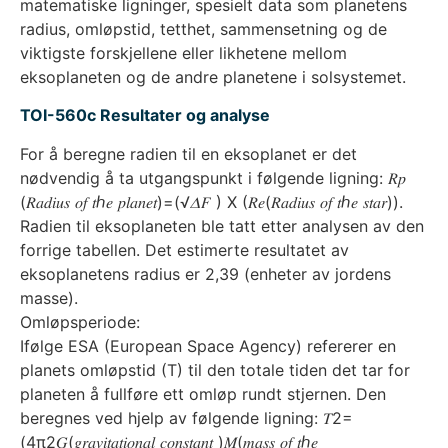
matematiske ligninger, spesielt data som planetens
radius, omløpstid, tetthet, sammensetning og de
viktigste forskjellene eller likhetene mellom
eksoplaneten og de andre planetene i solsystemet.
TOI-560c Resultater og analyse
For å beregne radien til en eksoplanet er det
nødvendig å ta utgangspunkt i følgende ligning: 𝑅𝑝
(𝑅𝑎𝑑𝑖𝑢𝑠 𝑜𝑓 𝑡ℎ𝑒 𝑝𝑙𝑎𝑛𝑒𝑡)=(√𝛥𝐹 ) X (𝑅𝑒(𝑅𝑎𝑑𝑖𝑢𝑠 𝑜𝑓 𝑡ℎ𝑒 𝑠𝑡𝑎𝑟)).
Radien til eksoplaneten ble tatt etter analysen av den
forrige tabellen. Det estimerte resultatet av
eksoplanetens radius er 2,39 (enheter av jordens
masse).
Omløpsperiode:
Ifølge ESA (European Space Agency) refererer en
planets omløpstid (T) til den totale tiden det tar for
planeten å fullføre ett omløp rundt stjernen. Den
beregnes ved hjelp av følgende ligning: 𝑇2=
(4π2𝐺(𝑔𝑟𝑎𝑣𝑖𝑡𝑎𝑡𝑖𝑜𝑛𝑎𝑙 𝑐𝑜𝑛𝑠𝑡𝑎𝑛𝑡 )𝑀(𝑚𝑎𝑠𝑠 𝑜𝑓 𝑡ℎ𝑒