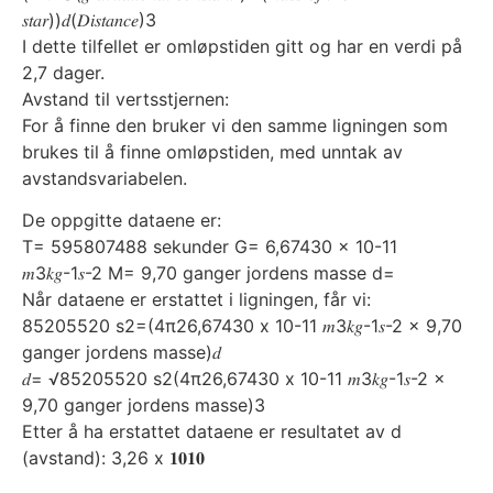
𝑠𝑡𝑎𝑟))𝑑(𝐷𝑖𝑠𝑡𝑎𝑛𝑐𝑒)3
I dette tilfellet er omløpstiden gitt og har en verdi på
2,7 dager.
Avstand til vertsstjernen:
For å finne den bruker vi den samme ligningen som
brukes til å finne omløpstiden, med unntak av
avstandsvariabelen.
De oppgitte dataene er:
T= 595807488 sekunder G= 6,67430 x 10-11
𝑚3𝑘𝑔-1𝑠-2 M= 9,70 ganger jordens masse d=
Når dataene er erstattet i ligningen, får vi:
85205520 s2=(4π26,67430 x 10-11 𝑚3𝑘𝑔-1𝑠-2 x 9,70
ganger jordens masse)𝑑
𝑑= √85205520 s2(4π26,67430 x 10-11 𝑚3𝑘𝑔-1𝑠-2 x
9,70 ganger jordens masse)3
Etter å ha erstattet dataene er resultatet av d
(avstand): 3,26 x 𝟏𝟎𝟏𝟎