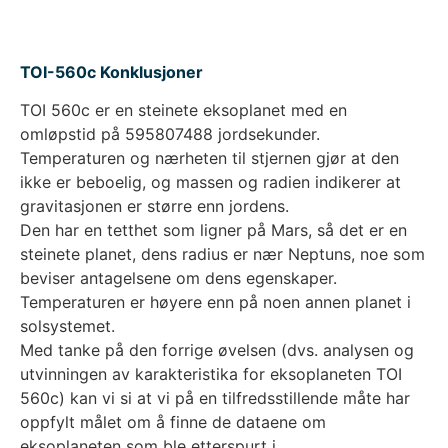
TOI-560c Konklusjoner
TOI 560c er en steinete eksoplanet med en
omløpstid på 595807488 jordsekunder.
Temperaturen og nærheten til stjernen gjør at den
ikke er beboelig, og massen og radien indikerer at
gravitasjonen er større enn jordens.
Den har en tetthet som ligner på Mars, så det er en
steinete planet, dens radius er nær Neptuns, noe som
beviser antagelsene om dens egenskaper.
Temperaturen er høyere enn på noen annen planet i
solsystemet.
Med tanke på den forrige øvelsen (dvs. analysen og
utvinningen av karakteristika for eksoplaneten TOI
560c) kan vi si at vi på en tilfredsstillende måte har
oppfylt målet om å finne de dataene om
eksoplaneten som ble etterspurt i