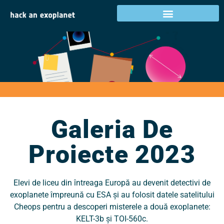
Galeria de proiecte
2023
Activități în țara dumneavoastră
Galeria De
Proiecte 2023
Elevi de liceu din întreaga Europă au devenit detectivi de
exoplanete împreună cu ESA și au folosit datele satelitului
Cheops pentru a descoperi misterele a două exoplanete:
KELT-3b și TOI-560c.