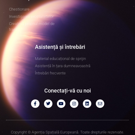
Chestionare
Investigarea exoplanetelor
Creați-vă propriul model de
tranzit
Asistență și întrebări
Material educațional de sprijin
Asistență în țara dumneavoastră
Întrebări frecvente
Conectați-vă cu noi
Copyright © Agenția Spațială Europeană. Toate drepturile rezervate.