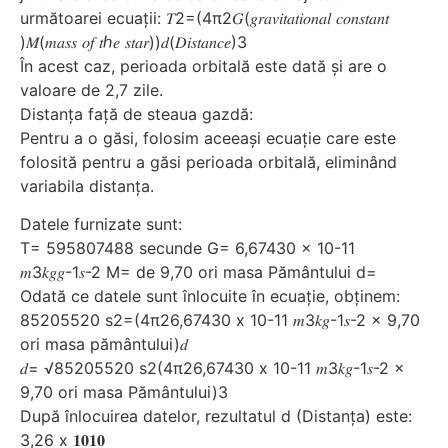
următoarei ecuații: 𝑇2=(4π2𝐺(𝑔𝑟𝑎𝑣𝑖𝑡𝑎𝑡𝑖𝑜𝑛𝑎𝑙 𝑐𝑜𝑛𝑠𝑡𝑎𝑛𝑡
)𝑀(𝑚𝑎𝑠𝑠 𝑜𝑓 𝑡ℎ𝑒 𝑠𝑡𝑎𝑟))𝑑(𝐷𝑖𝑠𝑡𝑎𝑛𝑐𝑒)3
În acest caz, perioada orbitală este dată și are o
valoare de 2,7 zile.
Distanța față de steaua gazdă:
Pentru a o găsi, folosim aceeași ecuație care este
folosită pentru a găsi perioada orbitală, eliminând
variabila distanța.
Datele furnizate sunt:
T= 595807488 secunde G= 6,67430 x 10-11
𝑚3𝑘𝑔𝑔-1𝑠-2 M= de 9,70 ori masa Pământului d=
Odată ce datele sunt înlocuite în ecuație, obținem:
85205520 s2=(4π26,67430 x 10-11 𝑚3𝑘𝑔-1𝑠-2 x 9,70
ori masa pământului)𝑑
𝑑= √85205520 s2(4π26,67430 x 10-11 𝑚3𝑘𝑔-1𝑠-2 x
9,70 ori masa Pământului)3
După înlocuirea datelor, rezultatul d (Distanța) este:
3,26 x 𝟏𝟎𝟏𝟎