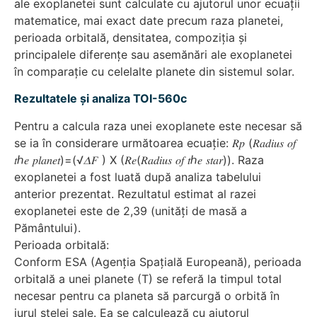
ale exoplanetei sunt calculate cu ajutorul unor ecuații
matematice, mai exact date precum raza planetei,
perioada orbitală, densitatea, compoziția și
principalele diferențe sau asemănări ale exoplanetei
în comparație cu celelalte planete din sistemul solar.
Rezultatele și analiza TOI-560c
Pentru a calcula raza unei exoplanete este necesar să
se ia în considerare următoarea ecuație: 𝑅𝑝 (𝑅𝑎𝑑𝑖𝑢𝑠 𝑜𝑓
𝑡ℎ𝑒 𝑝𝑙𝑎𝑛𝑒𝑡)=(√𝛥𝐹 ) X (𝑅𝑒(𝑅𝑎𝑑𝑖𝑢𝑠 𝑜𝑓 𝑡ℎ𝑒 𝑠𝑡𝑎𝑟)). Raza
exoplanetei a fost luată după analiza tabelului
anterior prezentat. Rezultatul estimat al razei
exoplanetei este de 2,39 (unități de masă a
Pământului).
Perioada orbitală:
Conform ESA (Agenția Spațială Europeană), perioada
orbitală a unei planete (T) se referă la timpul total
necesar pentru ca planeta să parcurgă o orbită în
jurul stelei sale. Ea se calculează cu ajutorul