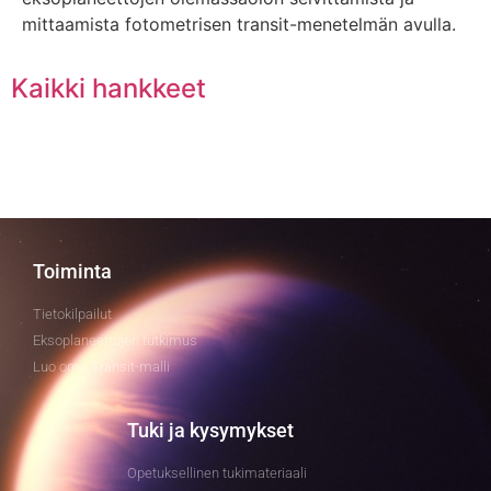
mittaamista fotometrisen transit-menetelmän avulla.
Kaikki hankkeet
Toiminta
Tietokilpailut
Eksoplaneettojen tutkimus
Luo oma Transit-malli
Tuki ja kysymykset
Opetuksellinen tukimateriaali