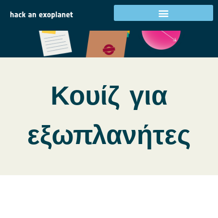
Δραστηριότητες στη χώρα σας
Κουίζ για
εξωπλανήτες