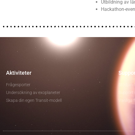
Utbildning av lä
Hackathon-eve
Aktiviteter
Suppor
Frågesporter
Stödjand
Undersökning av exoplaneter
Support i
Skapa din egen Transit-modell
Vanliga 