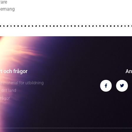
rare
nemang
t och frågor
An
e material för utbildning
 ditt land
frågor