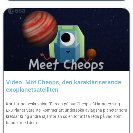
Video: Möt Cheops, den karaktäriserande
exoplanetsatelliten
Kortfattad beskrivning: Ta reda på hur Cheops, CHaracterising
ExOPlanet Satellite, kommer att undersöka avlägsna planeter som
kretsar kring andra stjärnor än solen för att ta reda på vad som
händer med dem.