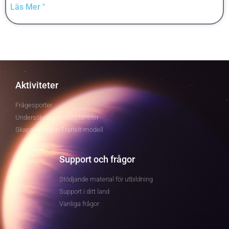
Läs Mer "
Aktiviteter
Frågesporter
Undersökning av exoplaneter
Skapa din egen Transit-modell
Support och frågor
Stödjande material för utbildning
Support i ditt land
Vanliga frågor