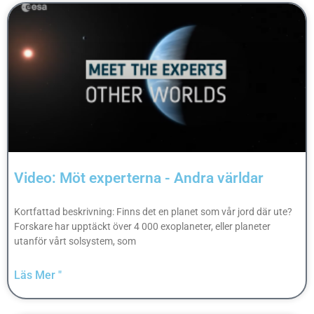
Video: Möt experterna - Andra världar
Kortfattad beskrivning: Finns det en planet som vår jord där ute?
Forskare har upptäckt över 4 000 exoplaneter, eller planeter
utanför vårt solsystem, som
Läs Mer "