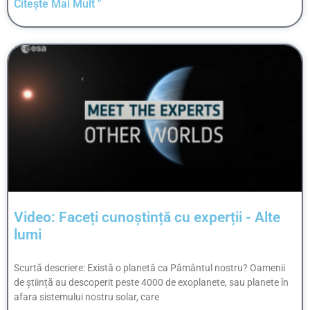
Citește Mai Mult "
Video: Faceți cunoștință cu experții - Alte
lumi
Scurtă descriere: Există o planetă ca Pământul nostru? Oamenii
de știință au descoperit peste 4000 de exoplanete, sau planete în
afara sistemului nostru solar, care