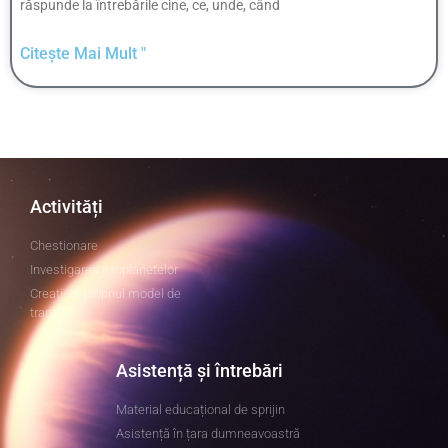
răspunde la întrebările cine, ce, unde, când
Citește Mai Mult "
Activități
Chestionare
Investigarea exoplanetelor
Creați-vă propriul model de
tranzit
Asistență și întrebări
Material educațional de sprijin
Asistență în țara dumneavoastră