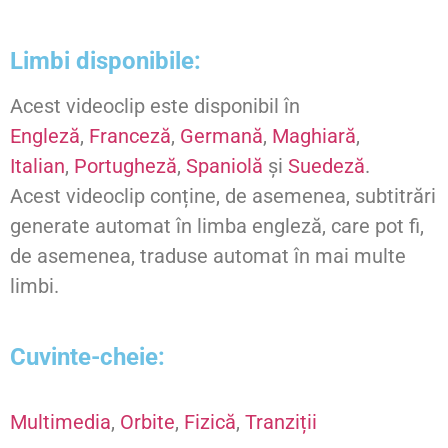
Limbi disponibile:
Acest videoclip este disponibil în
Engleză
,
Franceză
,
Germană
,
Maghiară
,
Italian
,
Portugheză
,
Spaniolă
și
Suedeză
.
Acest videoclip conține, de asemenea, subtitrări
generate automat în limba engleză, care pot fi,
de asemenea, traduse automat în mai multe
limbi.
Cuvinte-cheie:
Multimedia
,
Orbite
,
Fizică
,
Tranziții