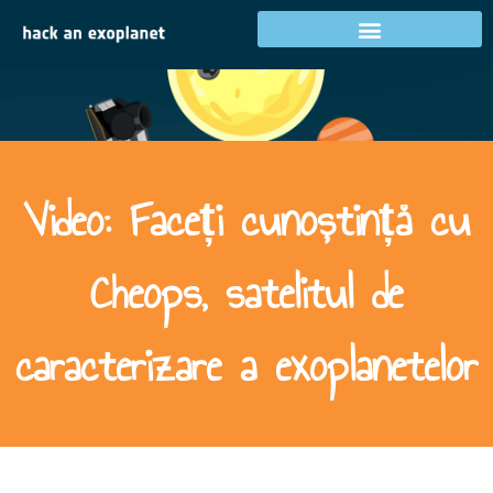
Activități în țara dumneavoastră
Video: Faceți cunoștință cu
Cheops, satelitul de
caracterizare a exoplanetelor