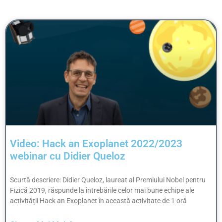
Video: Hack an Exoplanet 2022/2023
webinar cu Didier Queloz
Scurtă descriere: Didier Queloz, laureat al Premiului Nobel pentru
Fizică 2019, răspunde la întrebările celor mai bune echipe ale
activității Hack an Exoplanet în această activitate de 1 oră