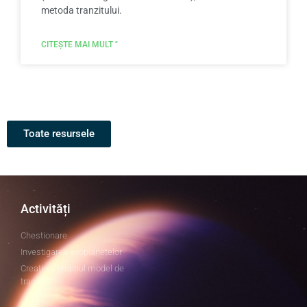
metoda tranzitului.
CITEȘTE MAI MULT "
Toate resursele
Activități
Chestionare
Investigarea exoplanetelor
Creați-vă propriul model de
tranzit