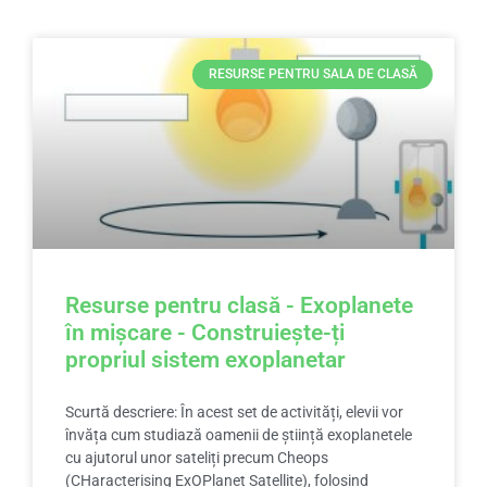
RESURSE PENTRU SALA DE CLASĂ
Resurse pentru clasă - Exoplanete
în mișcare - Construiește-ți
propriul sistem exoplanetar
Scurtă descriere: În acest set de activități, elevii vor
învăța cum studiază oamenii de știință exoplanetele
cu ajutorul unor sateliți precum Cheops
(CHaracterising ExOPlanet Satellite), folosind