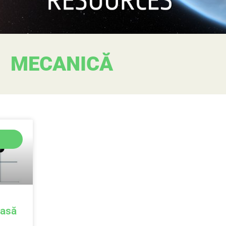
MECANICĂ
lasă