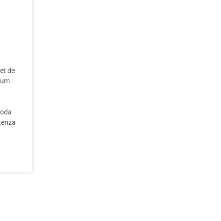
set de
 cum
ă
toda
teriza