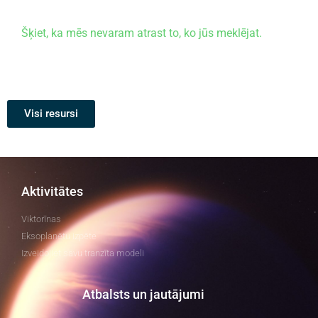
Šķiet, ka mēs nevaram atrast to, ko jūs meklējat.
Visi resursi
Aktivitātes
Viktorīnas
Eksoplanētu izpēte
Izveidojiet savu tranzīta modeli
Atbalsts un jautājumi