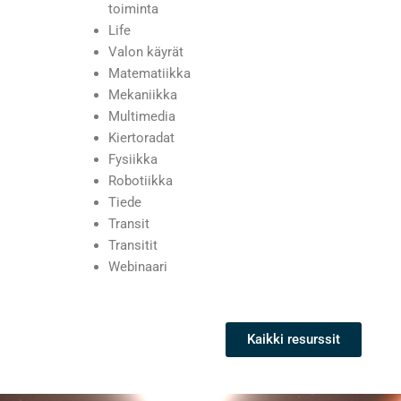
toiminta
Life
Valon käyrät
Matematiikka
Mekaniikka
Multimedia
Kiertoradat
Fysiikka
Robotiikka
Tiede
Transit
Transitit
Webinaari
Kaikki resurssit