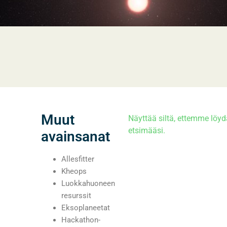
Muut
Näyttää siltä, ettemme löyd
etsimääsi.
avainsanat
Allesfitter
Kheops
Luokkahuoneen
resurssit
Eksoplaneetat
Hackathon-