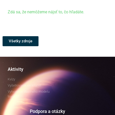
Zdá sa, že nemôžeme nájsť to, čo hľadáte.
Všetky zdroje
Aktivity
Kvízy
Vyšetrovanie exoplanét
Vytvorenie vlastného modelu
tranzitu
Podpora a otázky