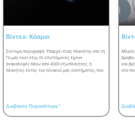
Βίντεο: Κόσμοι
Βίντ
Σύντομη περιγραφή: Υπάρχει ένας πλανήτης σαν τη
Μέρος 
Γη μας εκεί έξω; Οι επιστήμονες έχουν
βραβευ
ανακαλύψει πάνω από 4000 εξωπλανήτες, ή
και βρ
πλανήτες εκτός του ηλιακού μας συστήματος, που
στο ποι
Διαβάστε Περισσότερα "
Διαβά