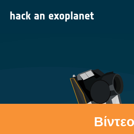
Βίντεο