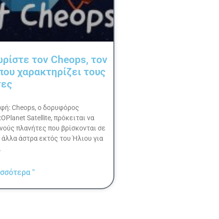
ωρίστε τον Cheops, τον
ου χαρακτηρίζει τους
τες
φή: Cheops, ο δορυφόρος
OPlanet Satellite, πρόκειται να
νούς πλανήτες που βρίσκονται σε
 άλλα άστρα εκτός του Ήλιου για
ι
σσότερα "