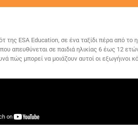
τ της ESA Education, σε ένα ταξίδι πέρα από το η
ου απευθύνεται σε παιδιά ηλικίας 6 έως 12 ετών,
ά πώς μπορεί να μοιάζουν αυτοί οι εξωγήινοι κό