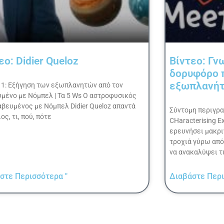
εο: Didier Queloz
Βίντεο: Γν
δορυφόρο π
εξωπλανή
1: Εξήγηση των εξωπλανητών από τον
μένο με Νόμπελ | Τα 5 Ws Ο αστροφυσικός
αβευμένος με Νόμπελ Didier Queloz απαντά
Σύντομη περιγρα
ος, τι, πού, πότε
CHaracterising Ex
ερευνήσει μακρι
τροχιά γύρω από
να ανακαλύψει τ
στε Περισσότερα "
Διαβάστε Περι