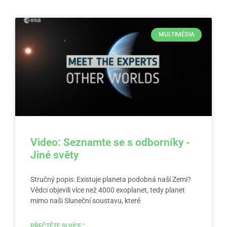
MULTIMÉDIA
Video: Seznamte se s odborníky -
Jiné světy
Stručný popis: Existuje planeta podobná naší Zemi?
Vědci objevili více než 4000 exoplanet, tedy planet
mimo naši Sluneční soustavu, které
PŘEČTĚTE SI VÍCE "