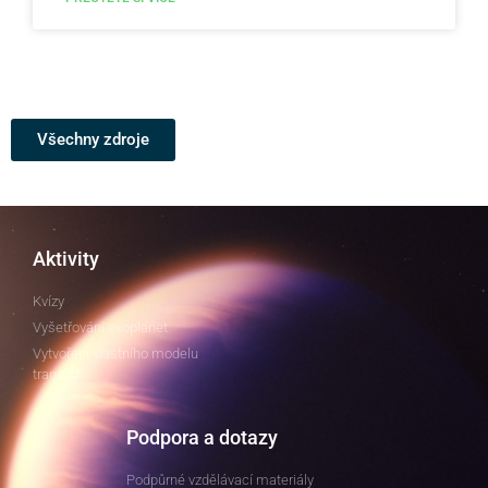
Všechny zdroje
Aktivity
Kvízy
Vyšetřování exoplanet
Vytvoření vlastního modelu
tranzitu
Podpora a dotazy
Podpůrné vzdělávací materiály