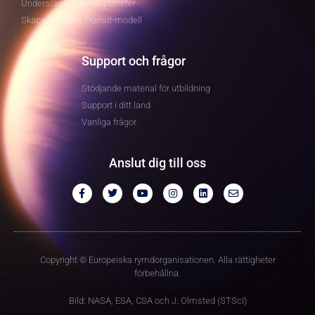
Undersökning av exoplaneter
Skapa din egen Transit-modell
Support och frågor
Stödjande material för utbildning
Support i ditt land
Vanliga frågor
Anslut dig till oss
Copyright © Europeiska rymdorganisationen. Alla rättigheter
förbehållna.
Bild: NASA, ESA, CSA och J. Olmsted (STScI)