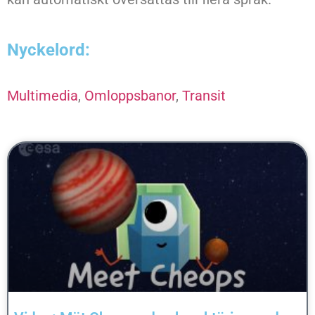
Nyckelord:
Multimedia
,
Omloppsbanor
,
Transit