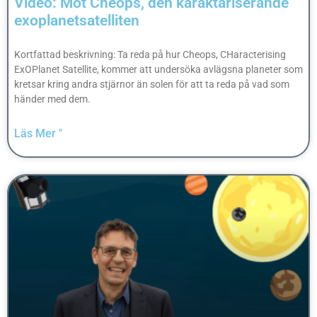
Video: Möt Cheops, den karaktäriserande
exoplanetsatelliten
Kortfattad beskrivning: Ta reda på hur Cheops, CHaracterising
ExOPlanet Satellite, kommer att undersöka avlägsna planeter som
kretsar kring andra stjärnor än solen för att ta reda på vad som
händer med dem.
Läs Mer "