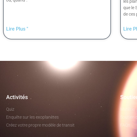
les pla
que le 
de ces 
Lire Plus "
Lire P
Activités
Soutie
Quiz
Matériel
Enquête sur les exoplanètes
Soutien 
Créez votre propre modèle de transit
FAQs