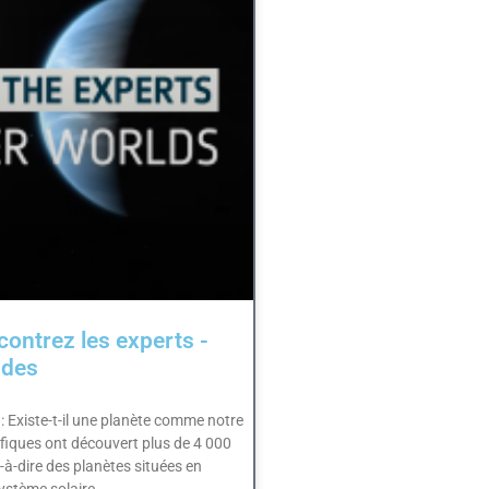
contrez les experts -
ndes
: Existe-t-il une planète comme notre
ifiques ont découvert plus de 4 000
-à-dire des planètes situées en
ystème solaire.