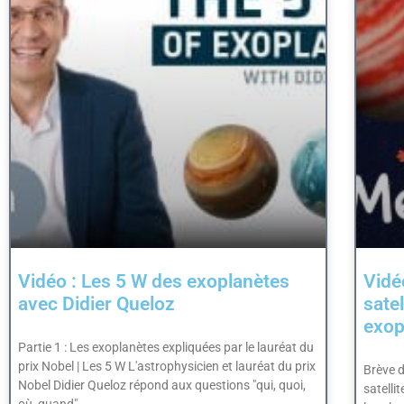
Vidéo : Les 5 W des exoplanètes
Vidé
avec Didier Queloz
sate
exop
Partie 1 : Les exoplanètes expliquées par le lauréat du
prix Nobel | Les 5 W L'astrophysicien et lauréat du prix
Brève 
Nobel Didier Queloz répond aux questions "qui, quoi,
satelli
où, quand".