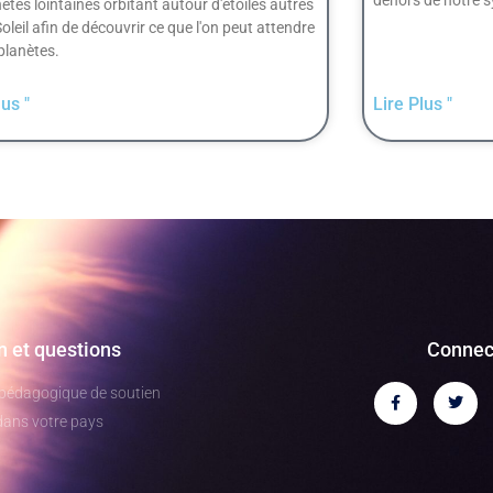
nètes lointaines orbitant autour d'étoiles autres
Soleil afin de découvrir ce que l'on peut attendre
planètes.
lus "
Lire Plus "
n et questions
Connec
 pédagogique de soutien
dans votre pays