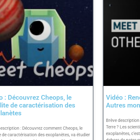
o : Découvrez Cheops, le
Vidéo : Ren
llite de caractérisation des
Autres mo
lanètes
Brève description 
Terre ? Les scient
description : Découvrez comment Cheops, le
exoplanètes, c'est
te de caractérisation des exoplanètes, va étudier
dehors de notre s