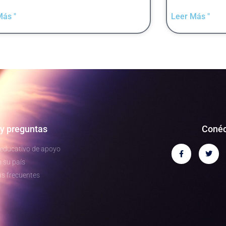
Más "
Leer Más "
y preguntas
Conéc
 educativo de apoyo
 su país
s frecuentes