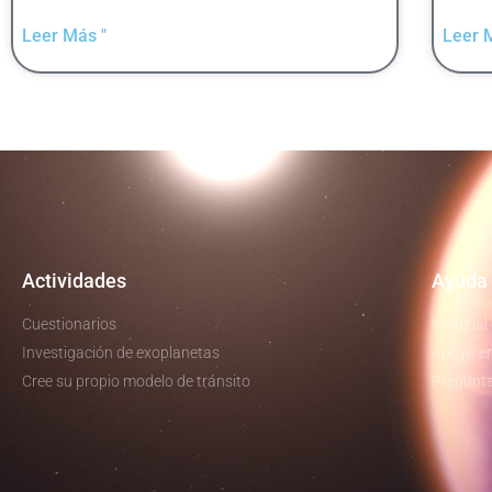
Leer Más "
Leer 
Actividades
Ayuda 
Cuestionarios
Material
Investigación de exoplanetas
Apoyo en
Cree su propio modelo de tránsito
Pregunta