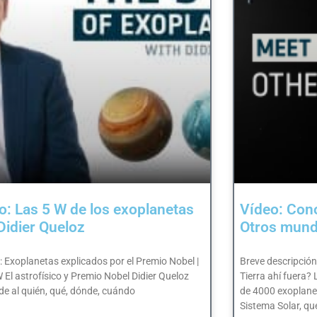
o: Las 5 W de los exoplanetas
Vídeo: Cono
Didier Queloz
Otros mun
: Exoplanetas explicados por el Premio Nobel |
Breve descripción
 El astrofísico y Premio Nobel Didier Queloz
Tierra ahí fuera?
e al quién, qué, dónde, cuándo
de 4000 exoplanet
Sistema Solar, qu