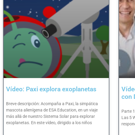
Vídeo: Paxi explora exoplanetas
Víde
con 
Breve descripción: Acompaña a Paxi, la simpática
mascota alienígena de ESA Education, en un viaje
Parte 1
más allá de nuestro Sistema Solar para explorar
Las 5 W
exoplanetas. En este vídeo, dirigido a los niños
respond