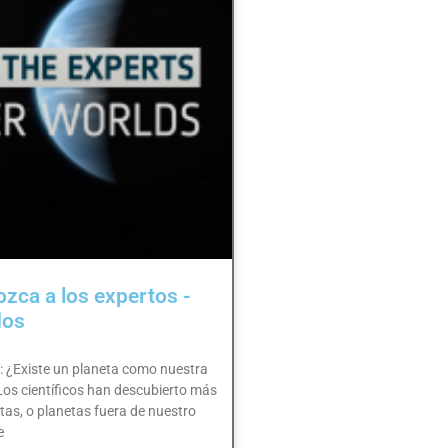
zca a los expertos -
dos
: ¿Existe un planeta como nuestra
 Los científicos han descubierto más
as, o planetas fuera de nuestro
e