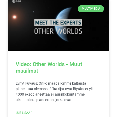
MULTIMEDIA
Video: Other Worlds - Muut
maailmat
Lyhyt kuvaus: Onko maapallomme kaltaista
planeettaa olemassa? Tutkijat ovat löytäneet yli
4000 eksoplaneettaa eli aurinkokuntamme
ulkopuolista planeettaa, jotka ovat
LUE LISÄÄ "