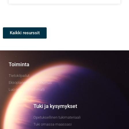
Kaikki resurssit
Toiminta
Tietokilpailut
Eksoplaneettojen tutkimus
Luo oma Transit-malli
Tuki ja kysymykset
Opetuksellinen tukimateriaali
Tuki omassa maassasi