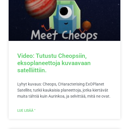
Video: Tutustu Cheopsiin,
eksoplaneettoja kuvaavaan
satelliittiin.
Lyhyt kuvaus: Cheops, CHaracterising ExOPlanet
Satellite, tutkii kaukaisia planeettoja, jotka kiertävät
muita tähtiä kuin Aurinkoa, ja selvittää, mitä ne ovat.
LUE LISÄÄ "