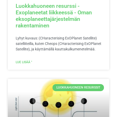
Luokkahuoneen resurssi -
Exoplaneetat liikkeessä - Oman
eksoplaneettajärjestelmän
rakentaminen
Lyhyt kuvaus: (CHaracterising ExOPlanet Satellite)
satelliiteilla, kuten Cheops (CHaracterising ExOPlanet
Satellite), ja käyttämällä kauttakulkumenetelmää.
LUE LISÄÄ "
LUOKKAHUONEEN RESURSSIT