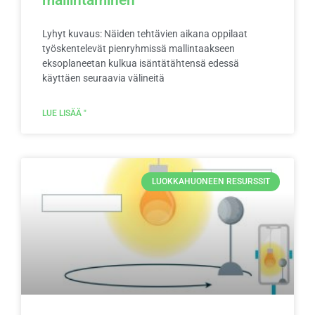
mallintaminen
Lyhyt kuvaus: Näiden tehtävien aikana oppilaat
työskentelevät pienryhmissä mallintaakseen
eksoplaneetan kulkua isäntätähtensä edessä
käyttäen seuraavia välineitä
LUE LISÄÄ "
LUOKKAHUONEEN RESURSSIT