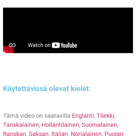
Käytettävissä olevat kielet:
Tämä video on saatavilla
Englanti
,
Tšekki
,
Tanskalainen
,
Hollantilainen
,
Suomalainen
,
Ranskan
,
Saksan
,
Italian
,
Norjalainen
,
Puolan
,