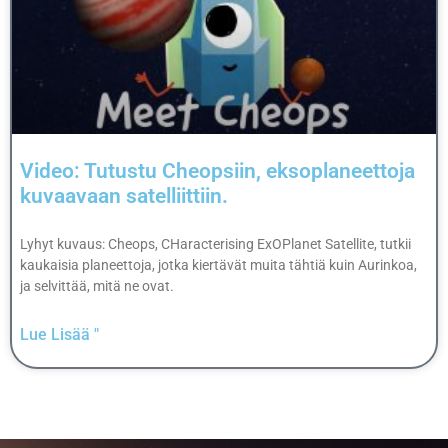
Video: Tutustu Cheopsiin, eksoplaneettoja
kuvaavaan satelliittiin.
Lyhyt kuvaus: Cheops, CHaracterising ExOPlanet Satellite, tutkii
kaukaisia planeettoja, jotka kiertävät muita tähtiä kuin Aurinkoa,
ja selvittää, mitä ne ovat.
Lue Lisää "