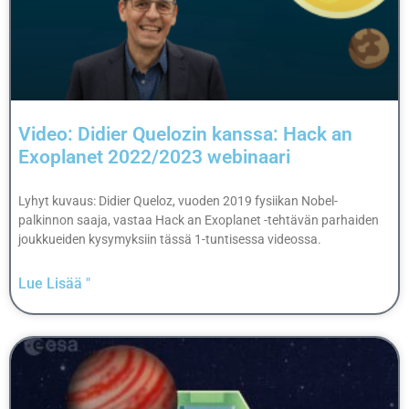
Video: Didier Quelozin kanssa: Hack an
Exoplanet 2022/2023 webinaari
Lyhyt kuvaus: Didier Queloz, vuoden 2019 fysiikan Nobel-
palkinnon saaja, vastaa Hack an Exoplanet -tehtävän parhaiden
joukkueiden kysymyksiin tässä 1-tuntisessa videossa.
Lue Lisää "