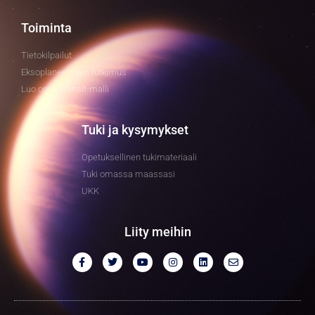
Toiminta
Tietokilpailut
Eksoplaneettojen tutkimus
Luo oma Transit-malli
Tuki ja kysymykset
Opetuksellinen tukimateriaali
Tuki omassa maassasi
UKK
Liity meihin