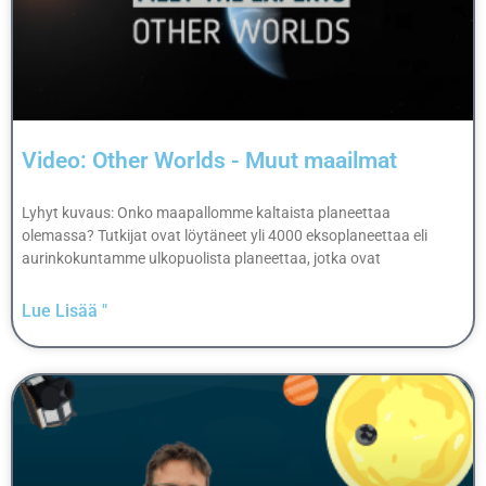
Video: Other Worlds - Muut maailmat
Lyhyt kuvaus: Onko maapallomme kaltaista planeettaa
olemassa? Tutkijat ovat löytäneet yli 4000 eksoplaneettaa eli
aurinkokuntamme ulkopuolista planeettaa, jotka ovat
Lue Lisää "