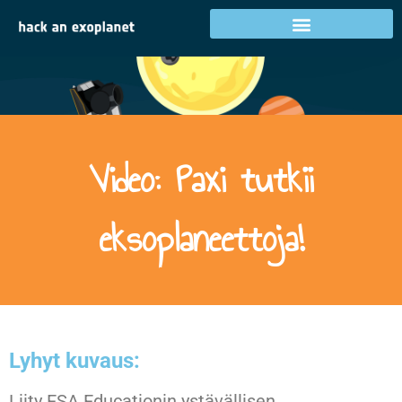
Video: Paxi tutkii
eksoplaneettoja!
Lyhyt kuvaus:
Liity ESA Educationin ystävällisen