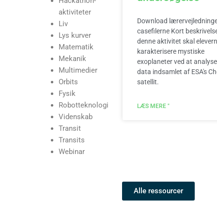
Hackathon-
aktiviteter
Download lærervejledning
Liv
casefilerne Kort beskrivelse
Lys kurver
denne aktivitet skal elever
Matematik
karakterisere mystiske
Mekanik
exoplaneter ved at analyse
Multimedier
data indsamlet af ESA's C
Orbits
satellit.
Fysik
Robotteknologi
LÆS MERE "
Videnskab
Transit
Transits
Webinar
Alle ressourcer