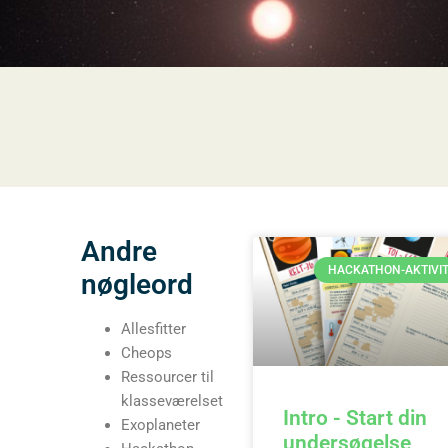
Andre
HACKATHON-AKTIVI
nøgleord
Allesfitter
Cheops
Ressourcer til
klasseværelset
Intro - Start din
Exoplaneter
undersøgelse