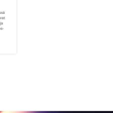
ssä
avat
ja
ps-