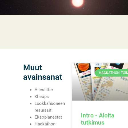
Muut
HACKATHON-TOI
avainsanat
Allesfitter
Kheops
Luokkahuoneen
resurssit
Intro - Aloita
Eksoplaneetat
tutkimus
Hackathon-