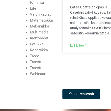
toiminta
Lataa Opettajan opas ja
Life
Casefiles Lyhyt kuvaus: Tä
Valon käyrät
tehtävässä oppilaat kuva
Matematiikka
salaperäisiä eksoplaneetto
Mekaniikka
analysoimalla ESA:n Cheo
Multimedia
satelliitin keräämiä tietoja.
Kiertoradat
Fysiikka
LUE LISÄÄ "
Robotiikka
Tiede
Transit
Transitit
Webinaari
Kaikki resurssit