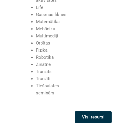
aktivitātes
Life
Gaismas līknes
Matemātika
Mehānika
Multimediji
Orbītas
Fizika
Robotika
Zinātne
Tranzīts
Tranzīti
Tiešsaistes
seminārs
Visi resursi