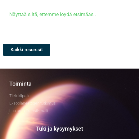
Näyttää siltä, ettemme löydä etsimääsi.
Kaikki resurssit
Toiminta
Tietokilpailut
Eksoplaneettojen tutkimus
Luo oma Transit-malli
Tuki ja kysymykset