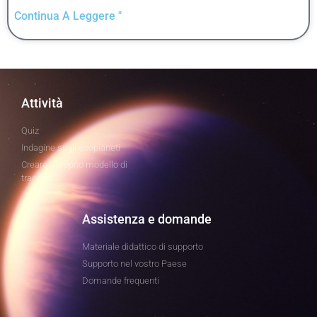
Continua A Leggere "
Attività
Quiz
Indagine sugli esopianeti
Creare il proprio modello di
transito
Assistenza e domande
Materiale didattico di supporto
Supporto nel vostro Paese
Domande frequenti