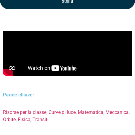
stella
Parole chiave:
Risorse per la classe
,
Curve di luce
,
Matematica
,
Meccanica
,
Orbite
,
Fisica
,
Transiti