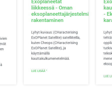
Exoplaneetat
Exo
liikkeessä - Oman
kau
eksoplaneettajärjestelmän
- E
rakentaminen
kar
Lyhyt kuvaus: (CHaracterising
Lyhyt
ExOPlanet Satellite) satelliiteilla,
teht
ävien
kuten Cheops (CHaracterising
oppil
evät
ExOPlanet Satellite), ja
tutki
een
käyttämällä
teles
kauttakulkumenetelmää.
mene
eksop
tä
LUE LISÄÄ "
LUE L