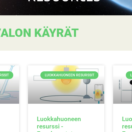
VALON KÄYRÄT
RSSIT
LUOKKAHUONEEN RESURSSIT
Luokkahuoneen
Lu
resurssi -
res