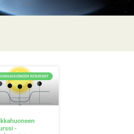
LUOKKAHUONEEN RESURSSIT
okkahuoneen
urssi -