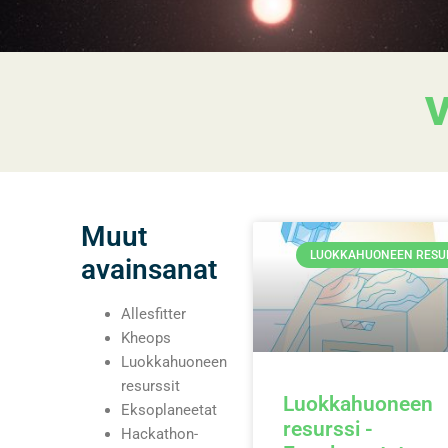
Muut
LUOKKAHUONEEN RESU
avainsanat
Allesfitter
Kheops
Luokkahuoneen
resurssit
Luokkahuoneen
Eksoplaneetat
resurssi -
Hackathon-