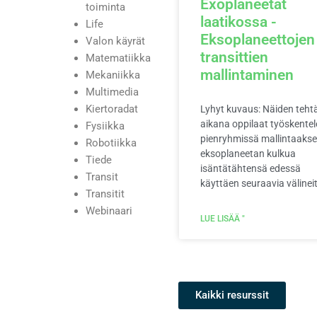
Exoplaneetat
toiminta
laatikossa -
Life
Eksoplaneettojen
Valon käyrät
transittien
Matematiikka
mallintaminen
Mekaniikka
Multimedia
Kiertoradat
Lyhyt kuvaus: Näiden teht
aikana oppilaat työskentel
Fysiikka
pienryhmissä mallintaaks
Robotiikka
eksoplaneetan kulkua
Tiede
isäntätähtensä edessä
Transit
käyttäen seuraavia välinei
Transitit
Webinaari
LUE LISÄÄ "
Kaikki resurssit