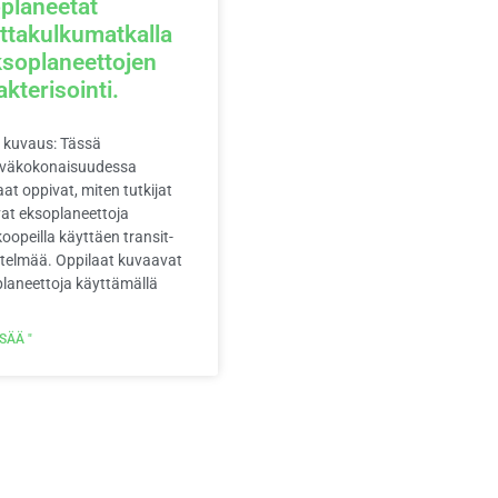
planeetat
ttakulkumatkalla
ksoplaneettojen
akterisointi.
 kuvaus: Tässä
äväkokonaisuudessa
aat oppivat, miten tutkijat
vat eksoplaneettoja
koopeilla käyttäen transit-
telmää. Oppilaat kuvaavat
laneettoja käyttämällä
ISÄÄ "