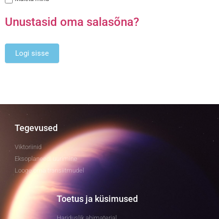
Unustasid oma salasõna?
Tegevused
Viktoriinid
Eksoplaneedi uurimine
Looge oma transiitmudel
Toetus ja küsimused
Hariduslik abimaterjal