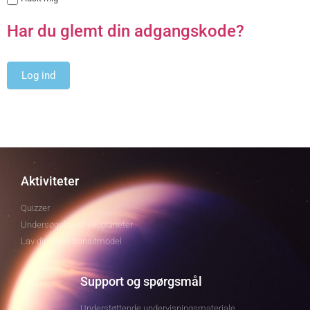
Har du glemt din adgangskode?
Aktiviteter
Quizzer
Undersøgelse af exoplaneter
Lav din egen transitmodel
Support og spørgsmål
Understøttende undervisningsmateriale