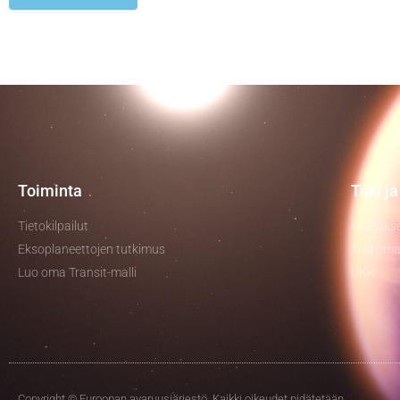
Toiminta
Tuki j
Tietokilpailut
Opetukse
Eksoplaneettojen tutkimus
Tuki om
Luo oma Transit-malli
UKK
Copyright © Euroopan avaruusjärjestö. Kaikki oikeudet pidätetään.