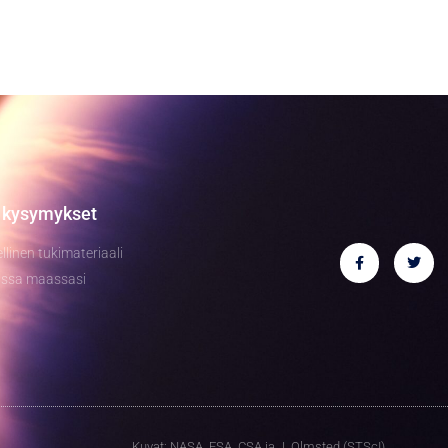
a kysymykset
llinen tukimateriaali
assa maassasi
Kuvat: NASA, ESA, CSA ja J. Olmsted (STScI).