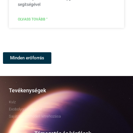
segítségével
OLVASS TOVÁBB "
Minden erőforrás
Tevékenységek
Kvíz
Exobolygó-vizsgálat
Saját tranzitmodell létrehozása