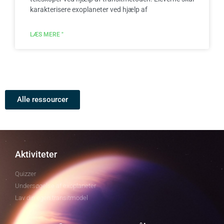
karakterisere exoplaneter ved hjælp af
LÆS MERE "
Alle ressourcer
Aktiviteter
Quizzer
Undersøgelse af exoplaneter
Lav din egen transitmodel