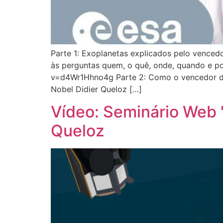
Parte 1: Exoplanetas explicados pelo venced
às perguntas quem, o quê, onde, quando e po
v=d4Wr1Hhno4g Parte 2: Como o vencedor do 
Nobel Didier Queloz […]
Vídeo: Seminário Web
Queloz