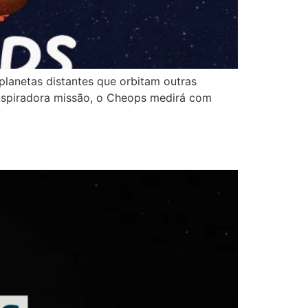
planetas distantes que orbitam outras
inspiradora missão, o Cheops medirá com