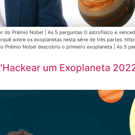
or do Prémio Nobel | As 5 perguntas O astrofísico e venc
rquê sobre os exoplanetas nesta série de três partes. ht
Prémio Nobel descobriu o primeiro exoplaneta | As 5 per
 "Hackear um Exoplaneta 202