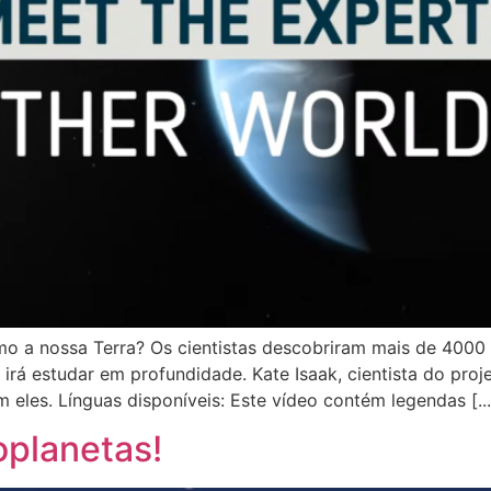
omo a nossa Terra? Os cientistas descobriram mais de 4000
irá estudar em profundidade. Kate Isaak, cientista do proj
les. Línguas disponíveis: Este vídeo contém legendas [...
oplanetas!