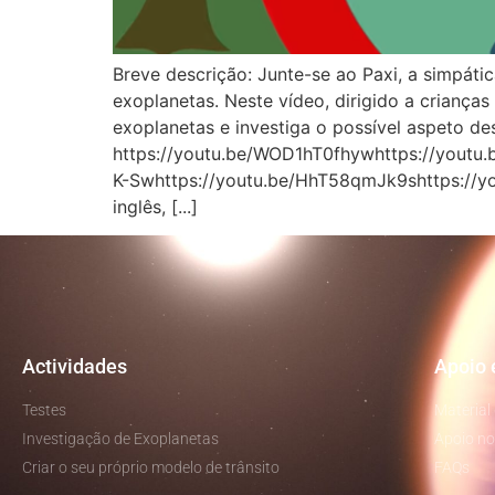
Breve descrição: Junte-se ao Paxi, a simpát
exoplanetas. Neste vídeo, dirigido a crianç
exoplanetas e investiga o possível aspeto de
https://youtu.be/WOD1hT0fhywhttps://youtu.
K-Swhttps://youtu.be/HhT58qmJk9shttps://you
inglês, [...]
Actividades
Apoio 
Testes
Material
Investigação de Exoplanetas
Apoio no
Criar o seu próprio modelo de trânsito
FAQs