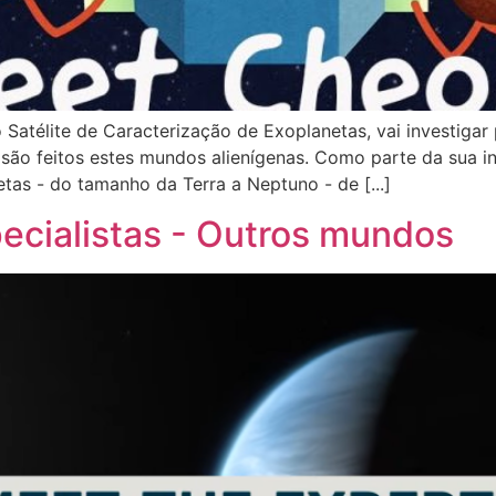
atélite de Caracterização de Exoplanetas, vai investigar 
e são feitos estes mundos alienígenas. Como parte da sua 
as - do tamanho da Terra a Neptuno - de [...]
ecialistas - Outros mundos