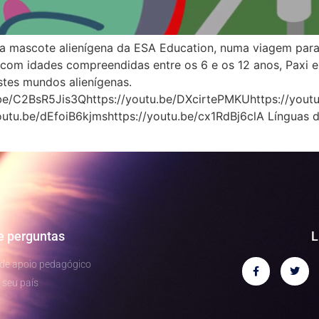
ica mascote alienígena da ESA Education, numa viagem para
as com idades compreendidas entre os 6 e os 12 anos, Pax
stes mundos alienígenas.
be/C2BsR5Jis3Qhttps://youtu.be/DXcirtePMKUhttps://youtu
tu.be/dEfoiB6kjmshttps://youtu.be/cx1RdBj6clA Línguas di
e perguntas
L
 de apoio pedagógico
 seu país