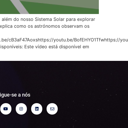
 além do nosso Sistema Solar para explorar
i explica como os astrónomos observam os
.be/cB3aF47Aoxshttps://youtu.be/BofEHYO1Tfwhttps://yout
sponíveis: Este vídeo está disponível em
igue-se a nós