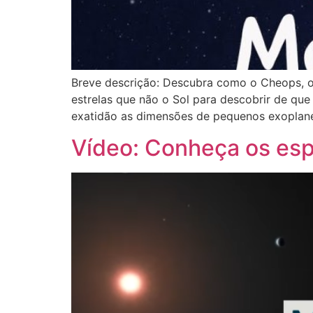
Breve descrição: Descubra como o Cheops, o S
estrelas que não o Sol para descobrir de qu
exatidão as dimensões de pequenos exoplanet
Vídeo: Conheça os esp