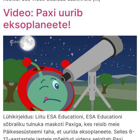
Video: Paxi uurib
eksoplaneete!
Lühikirjeldus: Liitu ESA Educationi, ESA Educationi
sõbraliku tulnuka maskoti Paxiga, kes reisib meie
Päikesesüsteemi taha, et uurida eksoplaneete. Selles 6-
12-aastastele lastele mõeldud videos selgitab Paxi,