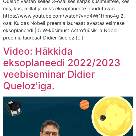
Queloz vastab selles 3-osalises sarjas küsimustele, kes,
mis, kus, millal ja miks eksoplaneete puudutavad.
https://www.youtube.com/watch?v=d4Wr1Hhno4g 2.
osa: Kuidas Nobeli preemia laureaat avastas esimese
eksoplaneedi | 5 W-küsimust Astrofüüsik ja Nobeli
preemia laureaat Didier Queloz […]
Video: Häkkida
eksoplaneedi 2022/2023
veebiseminar Didier
Queloz'iga.