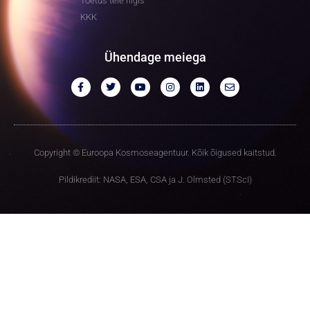
Toetus teie riigis
KKK
Ühendage meiega
Copyright © Euroopa Kosmoseagentuur. Kõik õigused kaitstud.
Pildikrediit: NASA, ESA, CSA ja J. Olmsted (STScI)