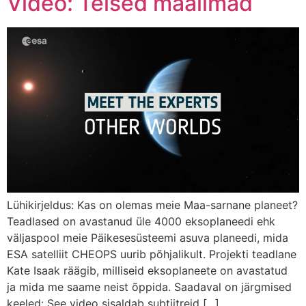
Video: Teised maailmad
Lühikirjeldus: Kas on olemas meie Maa-sarnane planeet?
Teadlased on avastanud üle 4000 eksoplaneedi ehk
väljaspool meie Päikesesüsteemi asuva planeedi, mida
ESA satelliit CHEOPS uurib põhjalikult. Projekti teadlane
Kate Isaak räägib, milliseid eksoplaneete on avastatud
ja mida me saame neist õppida. Saadaval on järgmised
keeled: See video sisaldab subtiitreid [...]