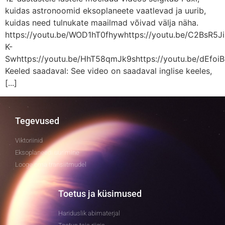
kuidas astronoomid eksoplaneete vaatlevad ja uurib,
kuidas need tulnukate maailmad võivad välja näha.
https://youtu.be/WOD1hT0fhywhttps://youtu.be/C2BsR5Ji
K-
Swhttps://youtu.be/HhT58qmJk9shttps://youtu.be/dEfoiB
Keeled saadaval: See video on saadaval inglise keeles,
[...]
Tegevused
Viktoriinid
Eksoplaneedi uurimine
Looge oma transiitmudel
Toetus ja küsimused
Hariduslik abimaterjal