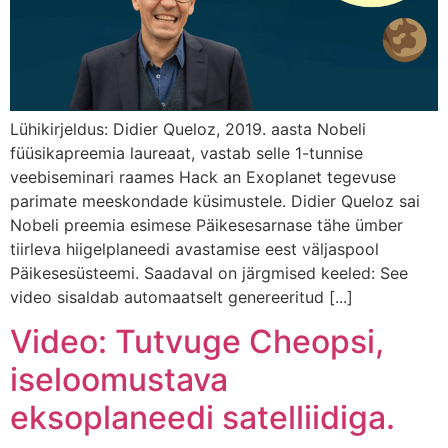
Lühikirjeldus: Didier Queloz, 2019. aasta Nobeli
füüsikapreemia laureaat, vastab selle 1-tunnise
veebiseminari raames Hack an Exoplanet tegevuse
parimate meeskondade küsimustele. Didier Queloz sai
Nobeli preemia esimese Päikesesarnase tähe ümber
tiirleva hiigelplaneedi avastamise eest väljaspool
Päikesesüsteemi. Saadaval on järgmised keeled: See
video sisaldab automaatselt genereeritud [...]
Video: Tutvuge Cheopsi,
iseloomustava
eksoplaneedi satelliidiga.