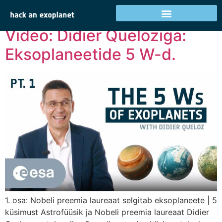
Rubriik:
Multimeedia
Video: Didier Queloziga:
Eksoplaneetide 5 W-d.
1. osa: Nobeli preemia laureaat selgitab eksoplaneete | 5
küsimust Astrofüüsik ja Nobeli preemia laureaat Didier