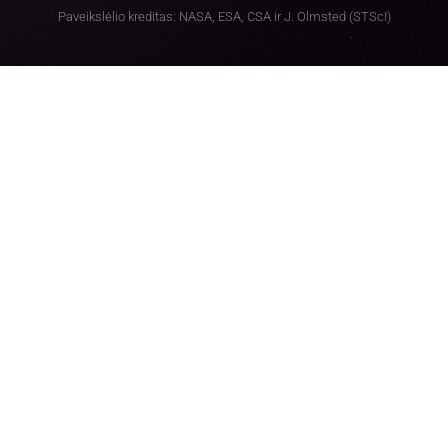
Paveikslėlio kreditas: NASA, ESA, CSA ir J. Olmsted (STScI)