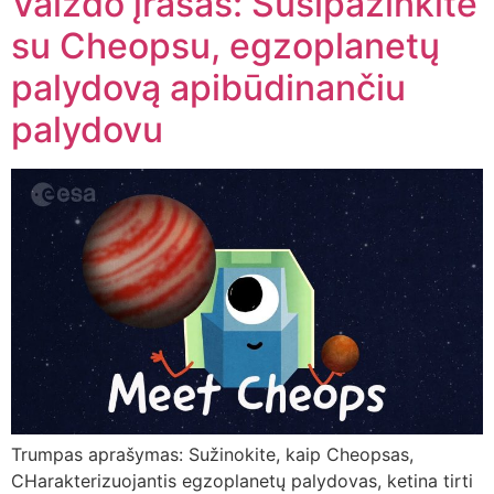
Vaizdo įrašas: Susipažinkite
su Cheopsu, egzoplanetų
palydovą apibūdinančiu
palydovu
Trumpas aprašymas: Sužinokite, kaip Cheopsas,
CHarakterizuojantis egzoplanetų palydovas, ketina tirti