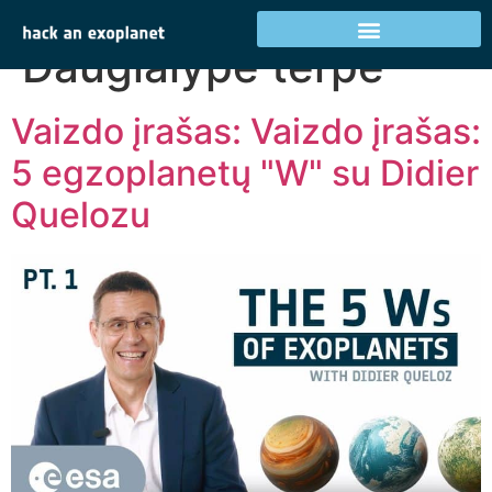
Kategorija:
Daugialypė terpė
Vaizdo įrašas: Vaizdo įrašas:
5 egzoplanetų "W" su Didier
Quelozu