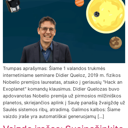
Trumpas aprašymas: Šiame 1 valandos trukmės
internetiniame seminare Didier Queloz, 2019 m. fizikos
Nobelio premijos laureatas, atsako į geriausių "Hack an
Exoplanet" komandų klausimus. Didier Quelozas buvo
apdovanotas Nobelio premija už pirmosios milžiniškos
planetos, skriejančios aplink į Saulę panašią žvaigždę už
Saulės sistemos ribų, atradimą. Galimos kalbos: Šiame
vaizdo įraše yra automatiškai generuojamų [...]