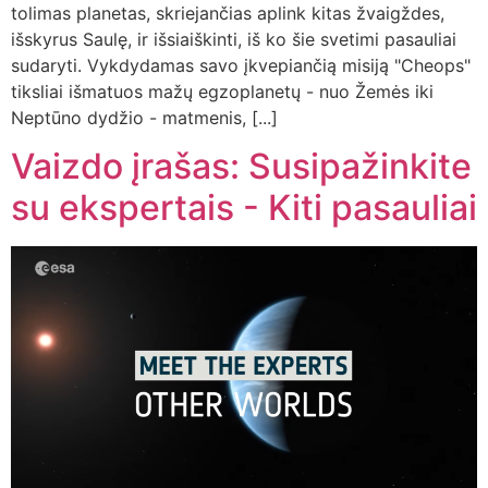
tolimas planetas, skriejančias aplink kitas žvaigždes,
išskyrus Saulę, ir išsiaiškinti, iš ko šie svetimi pasauliai
sudaryti. Vykdydamas savo įkvepiančią misiją "Cheops"
tiksliai išmatuos mažų egzoplanetų - nuo Žemės iki
Neptūno dydžio - matmenis, [...]
Vaizdo įrašas: Susipažinkite
su ekspertais - Kiti pasauliai