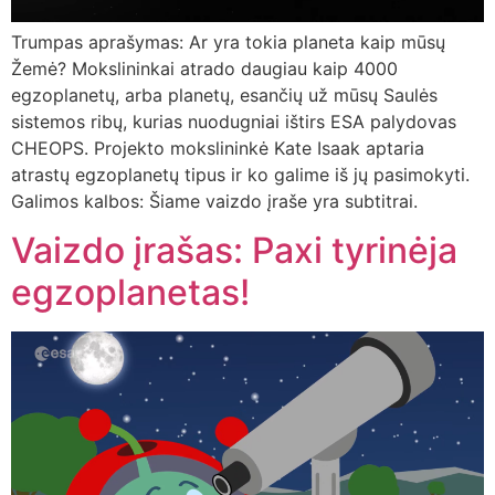
Trumpas aprašymas: Ar yra tokia planeta kaip mūsų
Žemė? Mokslininkai atrado daugiau kaip 4000
egzoplanetų, arba planetų, esančių už mūsų Saulės
sistemos ribų, kurias nuodugniai ištirs ESA palydovas
CHEOPS. Projekto mokslininkė Kate Isaak aptaria
atrastų egzoplanetų tipus ir ko galime iš jų pasimokyti.
Galimos kalbos: Šiame vaizdo įraše yra subtitrai.
Vaizdo įrašas: Paxi tyrinėja
egzoplanetas!