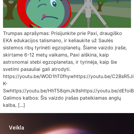
Trumpas aprašymas: Prisijunkite prie Paxi, draugiško
EKA edukacijos talismano, ir keliaukite už Saulės
sistemos ribų tyrinėti egzoplanetų. Šiame vaizdo įraše,
skirtame 6-12 metų vaikams, Paxi aiškina, kaip
astronomai stebi egzoplanetas, ir tyrinėja, kaip šie
svetimi pasauliai gali atrodyti.
https://youtu.be/WOD1hT0fhywhttps://youtu.be/C2BsR5Ji
K-
Swhttps://youtu.be/HhT58qmJk9shttps://youtu.be/dEfoiB
Galimos kalbos: Šis vaizdo įrašas pateikiamas anglų
kalba, [...]
Veikla