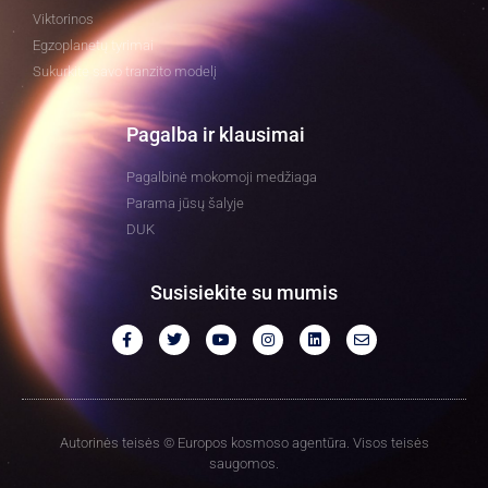
Viktorinos
Egzoplanetų tyrimai
Sukurkite savo tranzito modelį
Pagalba ir klausimai
Pagalbinė mokomoji medžiaga
Parama jūsų šalyje
DUK
Susisiekite su mumis
Autorinės teisės © Europos kosmoso agentūra. Visos teisės
saugomos.