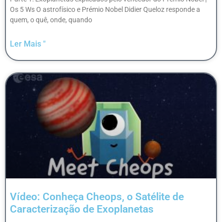
Os 5 Ws O astrofísico e Prémio Nobel Didier Queloz responde a
quem, o quê, onde, quando
Ler Mais "
Vídeo: Conheça Cheops, o Satélite de
Caracterização de Exoplanetas