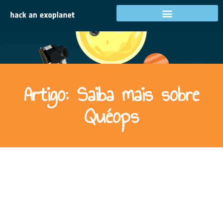
Artigo: Saiba mais sobre
Quéops