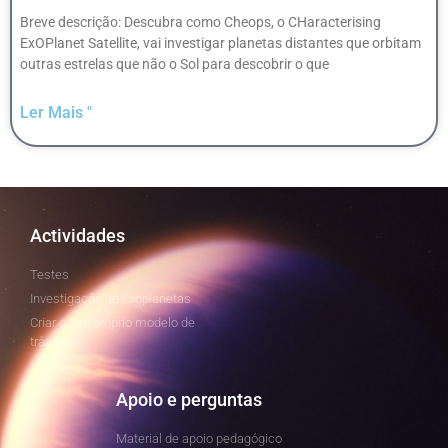
Breve descrição: Descubra como Cheops, o CHaracterising
ExOPlanet Satellite, vai investigar planetas distantes que orbitam
outras estrelas que não o Sol para descobrir o que
Ler Mais "
Actividades
Testes
Investigação de Exoplanetas
Criar o seu próprio modelo de
trânsito
Apoio e perguntas
Material de apoio pedagógico