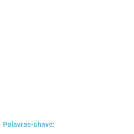
Clique aqui para saber mais sobre Quéops
Palavras-chave: