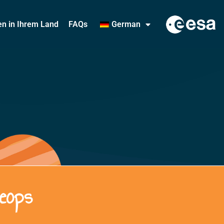
ten in Ihrem Land
FAQs
German
heops