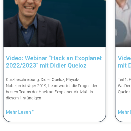
Video: Webinar "Hack an Exoplanet
Vide
2022/2023" mit Didier Queloz
mit 
Kurzbeschreibung: Didier Queloz, Physik-
Teil 1:
Nobelpreisträger 2019, beantwortet die Fragen der
Ws Der 
besten Teams der Hack an Exoplanet-Aktivität in
Queloz
diesem 1-stündigen
Mehr Lesen "
Mehr 