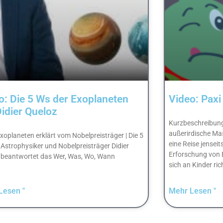
o: Die 5 Ws der Exoplaneten
Video: Paxi
Didier Queloz
Kurzbeschreibung:
außerirdische Ma
 Exoplaneten erklärt vom Nobelpreisträger | Die 5
eine Reise jensei
Astrophysiker und Nobelpreisträger Didier
Erforschung von 
 beantwortet das Wer, Was, Wo, Wann
sich an Kinder ric
Lesen "
Mehr Lesen "