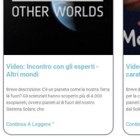
Video: Incontro con gli esperti -
Vide
Altri mondi
carat
Breve descrizione: C'è un pianeta come la nostra Terra
Breve d
là fuori? Gli scienziati hanno scoperto più di 4.000
per la 
esopianeti, ovvero pianeti al di fuori del nostro
pianeti
Sistema Solare, che
dal Sol
Continua A Leggere "
Conti