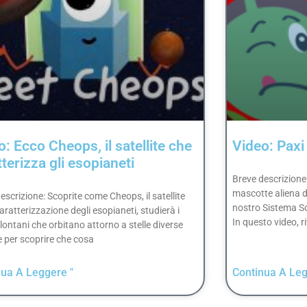
o: Ecco Cheops, il satellite che
Video: Paxi 
terizza gli esopianeti
Breve descrizione:
mascotte aliena di
escrizione: Scoprite come Cheops, il satellite
nostro Sistema So
caratterizzazione degli esopianeti, studierà i
In questo video, r
 lontani che orbitano attorno a stelle diverse
e per scoprire che cosa
nua A Leggere "
Continua A Leg