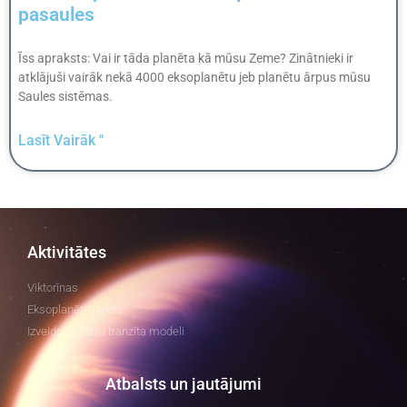
pasaules
Īss apraksts: Vai ir tāda planēta kā mūsu Zeme? Zinātnieki ir
atklājuši vairāk nekā 4000 eksoplanētu jeb planētu ārpus mūsu
Saules sistēmas.
Lasīt Vairāk "
Aktivitātes
Viktorīnas
Eksoplanētu izpēte
Izveidojiet savu tranzīta modeli
Atbalsts un jautājumi