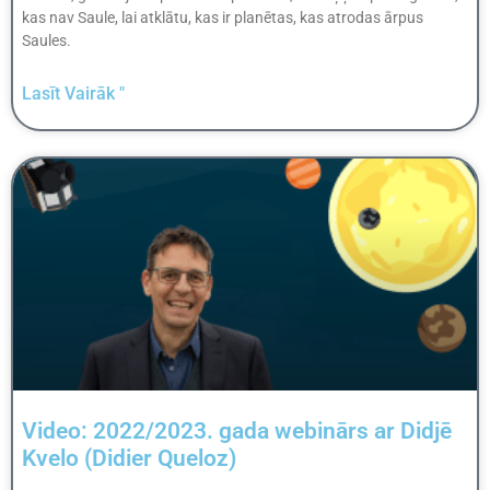
kas nav Saule, lai atklātu, kas ir planētas, kas atrodas ārpus
Saules.
Lasīt Vairāk "
Video: 2022/2023. gada webinārs ar Didjē
Kvelo (Didier Queloz)