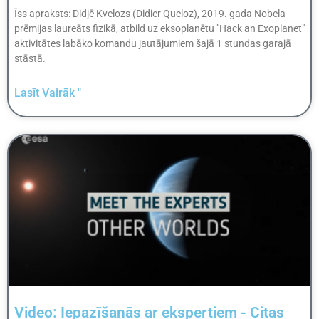
Īss apraksts: Didjē Kvelozs (Didier Queloz), 2019. gada Nobela
prēmijas laureāts fizikā, atbild uz eksoplanētu "Hack an Exoplanet"
aktivitātes labāko komandu jautājumiem šajā 1 stundas garajā
stāstā.
Lasīt Vairāk "
Video: Iepazīšanās ar ekspertiem - Citas