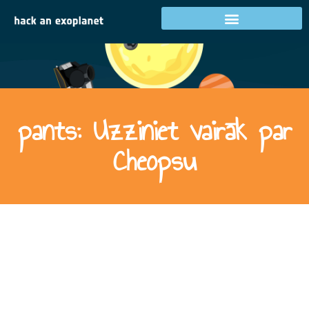
pants: Uzziniet vairāk par
Cheopsu