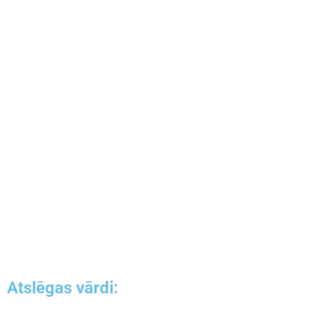
Noklikšķiniet šeit, lai uzzinātu vairāk par
Cheops
Atslēgas vārdi: