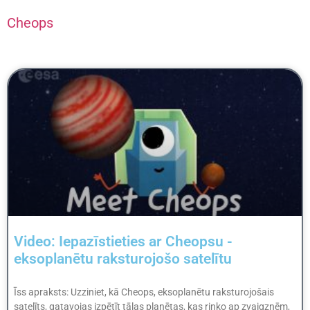
Cheops
Video: Iepazīstieties ar Cheopsu -
eksoplanētu raksturojošo satelītu
Īss apraksts: Uzziniet, kā Cheops, eksoplanētu raksturojošais
satelīts, gatavojas izpētīt tālas planētas, kas riņķo ap zvaigznēm,