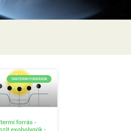
TANTERMI FORRÁSOK
termi forrás -
nzit exobolygók -