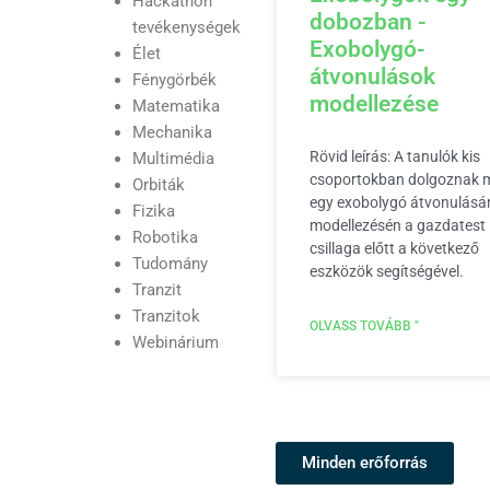
Hackathon
dobozban -
tevékenységek
Exobolygó-
Élet
átvonulások
Fénygörbék
modellezése
Matematika
Mechanika
Rövid leírás: A tanulók kis
Multimédia
csoportokban dolgoznak 
Orbiták
egy exobolygó átvonulásá
Fizika
modellezésén a gazdatest
Robotika
csillaga előtt a következő
Tudomány
eszközök segítségével.
Tranzit
Tranzitok
OLVASS TOVÁBB "
Webinárium
Minden erőforrás