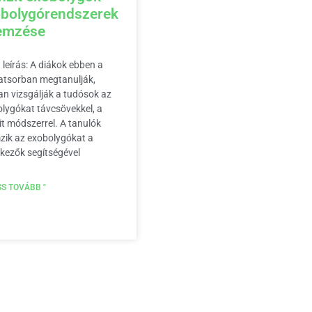
bolygórendszerek
lemzése
 leírás: A diákok ebben a
atsorban megtanulják,
n vizsgálják a tudósok az
lygókat távcsövekkel, a
it módszerrel. A tanulók
mzik az exobolygókat a
kezők segítségével
S TOVÁBB "