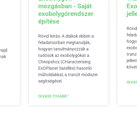
mozgásban - Saját
Exo
exobolygórendszer
jel
építése
Rövid
felad
Rövid leírás: A diákok ebben a
hogya
feladatsorban megtanulják,
exobo
hogyan tanulmányozzák a
majd
tranz
tudósok az exobolygókat a
nak
jelle
Cheopshoz (CHaracterising
követ
ExOPlanet Satellite) hasonló
műholdakkal, a tranzit módszer
segítségével.
OLVAS
OLVASS TOVÁBB "