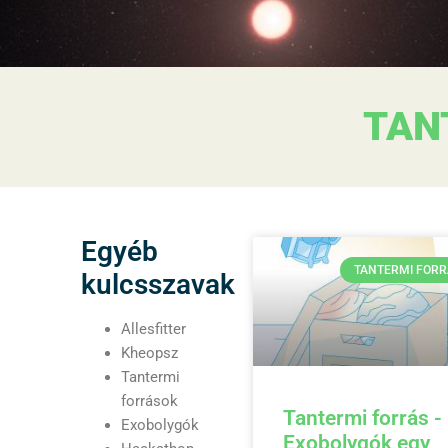
TAN
Egyéb
TANTERMI FOR
kulcsszavak
Allesfitter
Kheopsz
Tantermi
források
Tantermi forrás -
Exobolygók
Exobolygók egy