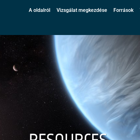
A oldalról
Vizsgálat megkezdése
Források