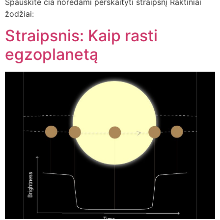
Spauskite čia norėdami perskaityti straipsnį Raktiniai
žodžiai:
Straipsnis: Kaip rasti
egzoplanetą