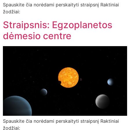
Spauskite čia norėdami perskaityti straipsnį Raktiniai
žodžiai:
Straipsnis: Egzoplanetos
dėmesio centre
Spauskite čia norėdami perskaityti straipsnį Raktiniai
žodžiai: