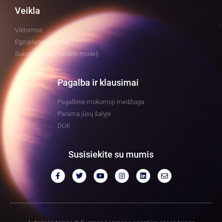
Veikla
Viktorinos
Egzoplanetų tyrimai
Sukurkite savo tranzito modelį
Pagalba ir klausimai
Pagalbinė mokomoji medžiaga
Parama jūsų šalyje
DUK
Susisiekite su mumis