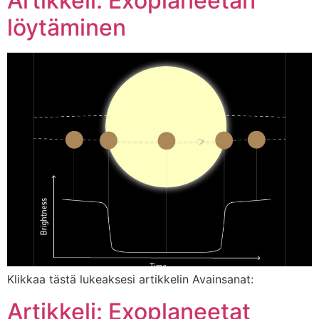
Artikkeli: Exoplaneetan
löytäminen
Klikkaa tästä lukeaksesi artikkelin Avainsanat:
Artikkeli: Exoplaneetat